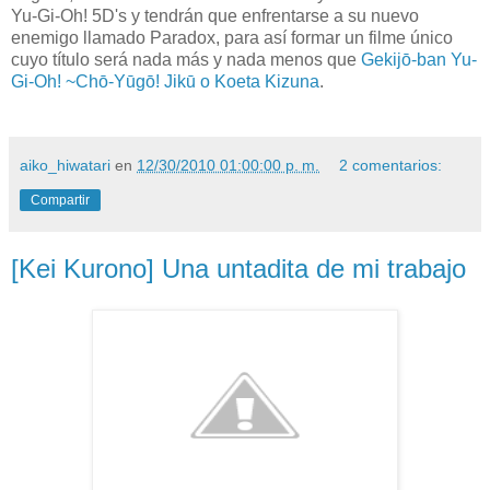
Yu-Gi-Oh! 5D's y tendrán que enfrentarse a su nuevo
enemigo llamado Paradox, para así formar un
filme único
cuyo título será nada más y nada menos que
Gekijō-ban Yu-
Gi-Oh! ~Chō-Yūgō! Jikū o Koeta Kizuna
.
aiko_hiwatari
en
12/30/2010 01:00:00 p. m.
2 comentarios:
Compartir
[Kei Kurono] Una untadita de mi trabajo