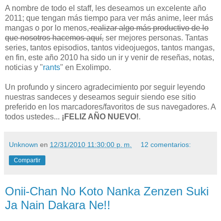
A nombre de todo el staff, les deseamos un excelente año
2011; que tengan más tiempo para ver más anime, leer más
mangas o por lo menos,
realizar algo más productivo de lo
que nosotros hacemos aquí,
ser mejores personas. Tantas
series, tantos episodios, tantos videojuegos, tantos mangas,
en fin, este año 2010 ha sido un ir y venir de reseñas, notas,
noticias y "
rants
" en Exolimpo.
Un profundo y sincero agradecimiento por seguir leyendo
nuestras sandeces y deseamos seguir siendo ese sitio
preferido en los marcadores/favoritos de sus navegadores. A
todos ustedes...
¡FELIZ AÑO NUEVO!
.
Unknown
en
12/31/2010 11:30:00 p. m.
12 comentarios:
Compartir
Onii-Chan No Koto Nanka Zenzen Suki
Ja Nain Dakara Ne!!