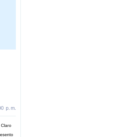
0 p. m.
 Claro
resento