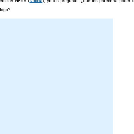
 edición NERV (
Noticia
); yo les pregunto: ¿qué les parecería poder 
 logo?