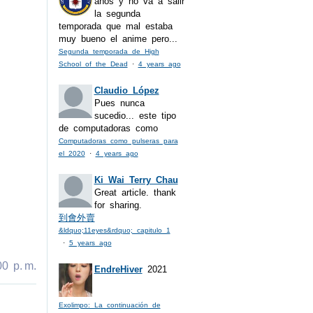
años y no va a salir
la segunda
temporada que mal estaba
muy bueno el anime pero...
Segunda temporada de High
School of the Dead
·
4 years ago
Claudio López
Pues nunca
sucedio... este tipo
de computadoras como
Computadoras como pulseras para
el 2020
·
4 years ago
Ki Wai Terry Chau
Great article. thank
for sharing.
到會外賣
&ldquo;11eyes&rdquo; capitulo 1
·
5 years ago
0 p. m.
EndreHiver
2021
Exolimpo: La continuación de