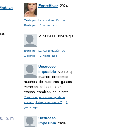
EndreHiver
2024
indows
Exolimpo: La continuación de
Exolimpo
·
2 years ago
mas
MINUS000
Nostalgia
Exolimpo: La continuación de
Exolimpo
·
2 years ago
Unsuceso
imposible
siento q
cuando crecemos
muchos de nuestros gustos
cambian asi como las
etapas cambian se siente...
Creo que ya no me gusta el
anime. ¿Estoy madurando?
·
2
years ago
0 p. m.
Unsuceso
imposible
cada