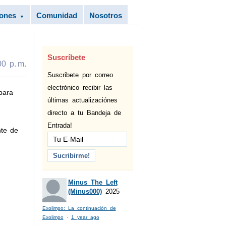
iones
Comunidad
Nosotros
▼
Suscríbete
0 p. m.
Suscribete por correo
electrónico recibir las
para
últimas actualizaciónes
directo a tu Bandeja de
Entrada!
nte de
Minus The Left
(Minus000)
2025
Exolimpo: La continuación de
Exolimpo
·
1 year ago