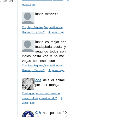
tener en
years ago
lunita
vengas¨*
Cosplay: &iquest;Desperdicio de
Dinero y Tiempo?
·
4 years ago
lunita
es mejor ser
inadaptada social y
segundo todos son
indios hasta voz y no me
vegas con esos que...
Cosplay: &iquest;Desperdicio de
Dinero y Tiempo?
·
4 years ago
Zoa
deje el anime
por leer manga .-.
Creo que ya no me gusta el
anime. ¿Estoy madurando?
·
4
years ago
CIA
han pasado 10