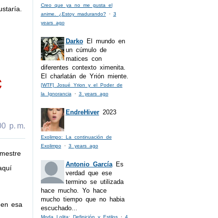
Creo que ya no me gusta el
staría.
anime. ¿Estoy madurando?
·
3
years ago
Darko
El mundo en
un cúmulo de
matices con
diferentes contexto ximenita.
c
El charlatán de Yrión miente.
[WTF] Josué Yrion y el Poder de
la Ignorancia
·
3 years ago
EndreHiver
2023
0 p. m.
Exolimpo: La continuación de
Exolimpo
·
3 years ago
emestre
Antonio García
Es
aquí
verdad que ese
termino se utilizada
hace mucho. Yo hace
mucho tiempo que no habia
 en esa
escuchado...
Moda Lolita: Definición y Estilos
·
4