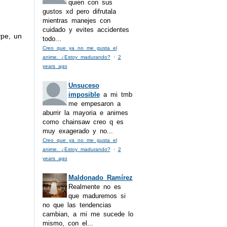
quien con sus
gustos xd pero difrutala
mientras manejes con
cuidado y evites accidentes
ype, un
todo...
Creo que ya no me gusta el
anime. ¿Estoy madurando?
·
2
years ago
Unsuceso
imposible
a mi tmb
me empesaron a
aburrir la mayoria e animes
como chainsaw creo q es
muy exagerado y no...
Creo que ya no me gusta el
anime. ¿Estoy madurando?
·
2
years ago
Maldonado Ramírez
Realmente no es
que maduremos si
no que las tendencias
cambian, a mi me sucede lo
mismo, con el...