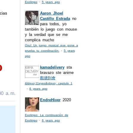
Exolimpo
·
5 years ago
cias
Aaron Jhoel
Castillo Estrada
no
para todos, yo
también lo juego con mouse
y la verdad que se me
complica mucho
Osu! Un juego musical que pone a
prueba tu coordinación.
·
5 years
ago
o
kamadelivery
sta
bravazo ste anime
觀塘到會
&ldquo;11eyes&rdquo; capitulo 1
·
6 years ago
0 a. m.
EndreHiver
2020
Exolimpo: La continuación de
Exolimpo
·
6 years ago