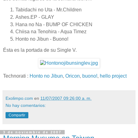
Tabidachi no Uta - Mr.Children
Ashes.EP - GLAY
Hana no Na - BUMP OF CHICKEN
Chiisa na Tenohira - Aqua Timez
Honto no Jibun - Buono!
Ésta es la portada de su Single V.
Technorati
:
Honto no Jibun
,
Oricon
,
buono!
,
hello project
Exolimpo.com
en
11/07/2007 09:26:00 a. m.
No hay comentarios:
Compartir
3 de noviembre de 2007