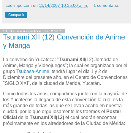
Exolimpo.com
en
11/14/2007 10:35:00 a. m.
1 comentario:
Compartir
11 de noviembre de 2007
Tsunami XII (12) Convención de Anime
y Manga
La convención Yucateca: "
Tsunami XII
(12) Jornada de
Anime, Manga y Videojuegos"; la cual es organizada por el
grupo
Tsubasa-Anime
, tendrá lugar el día 1 y 2 de
Diciembre del presente año, en el Centro de Convenciones
"SIGLO XXI", de la ciudad de Mérida, Yucatán.
Como todos los años, compartimos junto con la mayoría de
los Yucatecos la llegada de esta convención la cual es la
más grande de todas las que se llevan acabo en nuestra
ciudad, por lo que orgullosamente les traemos el
Poster
Oficial
de la
Tsunami XII(12)
el cual podrán encontrar
próximamente en los alrededores de la Ciudad de Mérida: