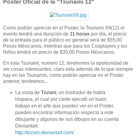
Poster Oficial de la "Tsunami 12"
Como podrán apreciar en el Poster, la Tsunami XII(12) el
evento tendrá una duración de
11 horas
por día, el precio
de la entrada para el público en general será de $55.00
Pesos Méxicanos, mientras que para los Cosplayers y los
Niños tendrá un precio de $35.00 Pesos Méxicanos.
En esta Tsunami, numero 12, tendremos la oportunidad de
ver cosas interesantes, claro esta además de lo que siempre
hay en las Tsunamis, como podrán apreciar en el Poster
anterior, tendremos...
La visita de
Tozani
, un ilustrador de habla
hispana, el cual por cierto ejecutó un buen
trabajo en el arte que pueden ver en el Poster,
pueden encontrar información respecto a este
dibujante y algunos de sus dibujos en su cuenta
Deviantart:
http://tozani.deviantart.com/