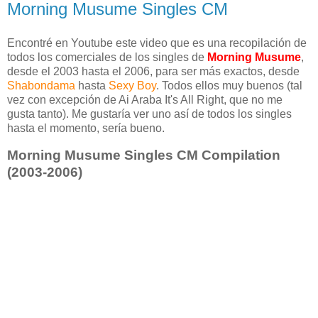
Morning Musume Singles CM
Encontré en Youtube este video que es una recopilación de
todos los comerciales de los singles de
Morning Musume
,
desde el 2003 hasta el 2006, para ser más exactos, desde
Shabondama
hasta
Sexy Boy
. Todos ellos muy buenos (tal
vez con excepción de Ai Araba It's All Right, que no me
gusta tanto). Me gustaría ver uno así de todos los singles
hasta el momento, sería bueno.
Morning Musume Singles CM Compilation
(2003-2006)