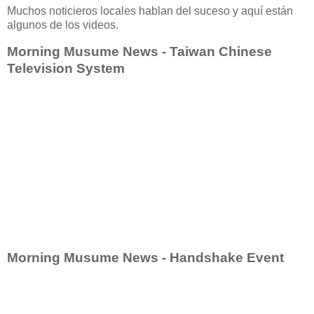
Muchos noticieros locales hablan del suceso y aquí están
algunos de los videos.
Morning Musume News - Taiwan Chinese
Television System
Morning Musume News - Handshake Event