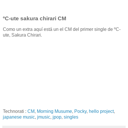
ºC-ute sakura chirari CM
Como un extra aquí está un el CM del primer single de ºC-
ute, Sakura Chirari.
Technorati
:
CM
,
Morning Musume
,
Pocky
,
hello project
,
japanese music
,
jmusic
,
jpop
,
singles