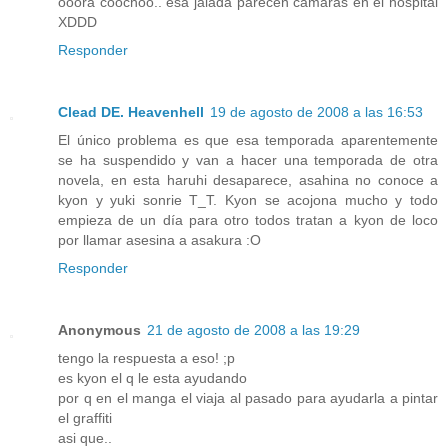
ooora coochoo.. esa jalada parecen cámaras en el hospital
XDDD
Responder
Clead DE. Heavenhell
19 de agosto de 2008 a las 16:53
El único problema es que esa temporada aparentemente
se ha suspendido y van a hacer una temporada de otra
novela, en esta haruhi desaparece, asahina no conoce a
kyon y yuki sonrie T_T. Kyon se acojona mucho y todo
empieza de un día para otro todos tratan a kyon de loco
por llamar asesina a asakura :O
Responder
Anonymous
21 de agosto de 2008 a las 19:29
tengo la respuesta a eso! ;p
es kyon el q le esta ayudando
por q en el manga el viaja al pasado para ayudarla a pintar
el graffiti
asi que..