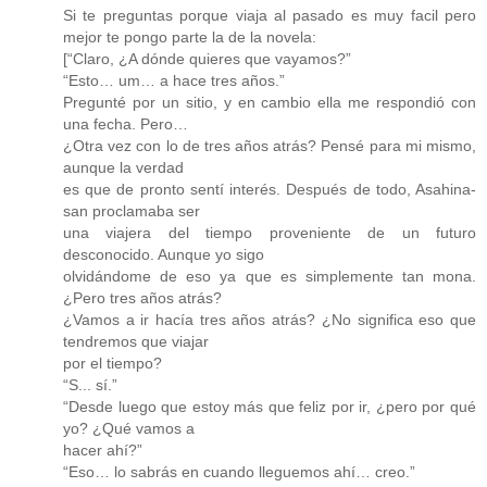
Si te preguntas porque viaja al pasado es muy facil pero
mejor te pongo parte la de la novela:
[“Claro, ¿A dónde quieres que vayamos?”
“Esto… um… a hace tres años.”
Pregunté por un sitio, y en cambio ella me respondió con
una fecha. Pero…
¿Otra vez con lo de tres años atrás? Pensé para mi mismo,
aunque la verdad
es que de pronto sentí interés. Después de todo, Asahina-
san proclamaba ser
una viajera del tiempo proveniente de un futuro
desconocido. Aunque yo sigo
olvidándome de eso ya que es simplemente tan mona.
¿Pero tres años atrás?
¿Vamos a ir hacía tres años atrás? ¿No significa eso que
tendremos que viajar
por el tiempo?
“S... sí.”
“Desde luego que estoy más que feliz por ir, ¿pero por qué
yo? ¿Qué vamos a
hacer ahí?”
“Eso… lo sabrás en cuando lleguemos ahí… creo.”