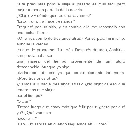
Si te preguntas porque viaja al pasado es muy facil pero
mejor te pongo parte la de la novela:
[“Claro, ¿A dónde quieres que vayamos?”
“Esto… um… a hace tres años.”
Pregunté por un sitio, y en cambio ella me respondió con
una fecha. Pero…
¿Otra vez con lo de tres años atrás? Pensé para mi mismo,
aunque la verdad
es que de pronto sentí interés. Después de todo, Asahina-
san proclamaba ser
una viajera del tiempo proveniente de un futuro
desconocido. Aunque yo sigo
olvidándome de eso ya que es simplemente tan mona.
¿Pero tres años atrás?
¿Vamos a ir hacía tres años atrás? ¿No significa eso que
tendremos que viajar
por el tiempo?
“S... sí.”
“Desde luego que estoy más que feliz por ir, ¿pero por qué
yo? ¿Qué vamos a
hacer ahí?”
“Eso… lo sabrás en cuando lleguemos ahí… creo.”