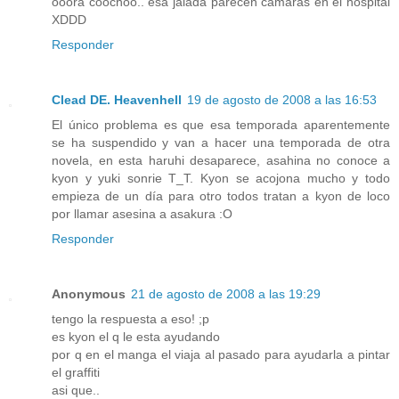
ooora coochoo.. esa jalada parecen cámaras en el hospital
XDDD
Responder
Clead DE. Heavenhell
19 de agosto de 2008 a las 16:53
El único problema es que esa temporada aparentemente
se ha suspendido y van a hacer una temporada de otra
novela, en esta haruhi desaparece, asahina no conoce a
kyon y yuki sonrie T_T. Kyon se acojona mucho y todo
empieza de un día para otro todos tratan a kyon de loco
por llamar asesina a asakura :O
Responder
Anonymous
21 de agosto de 2008 a las 19:29
tengo la respuesta a eso! ;p
es kyon el q le esta ayudando
por q en el manga el viaja al pasado para ayudarla a pintar
el graffiti
asi que..