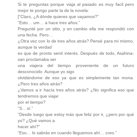
Si te preguntas porque viaja al pasado es muy facil pero
mejor te pongo parte la de la novela:
[“Claro, ¿A dónde quieres que vayamos?”
“Esto… um… a hace tres años.”
Pregunté por un sitio, y en cambio ella me respondió con
una fecha. Pero…
¿Otra vez con lo de tres años atrás? Pensé para mi mismo,
aunque la verdad
es que de pronto sentí interés. Después de todo, Asahina-
san proclamaba ser
una viajera del tiempo proveniente de un futuro
desconocido. Aunque yo sigo
olvidándome de eso ya que es simplemente tan mona.
¿Pero tres años atrás?
¿Vamos a ir hacía tres años atrás? ¿No significa eso que
tendremos que viajar
por el tiempo?
“S... sí.”
“Desde luego que estoy más que feliz por ir, ¿pero por qué
yo? ¿Qué vamos a
hacer ahí?”
“Eso… lo sabrás en cuando lleguemos ahí… creo.”