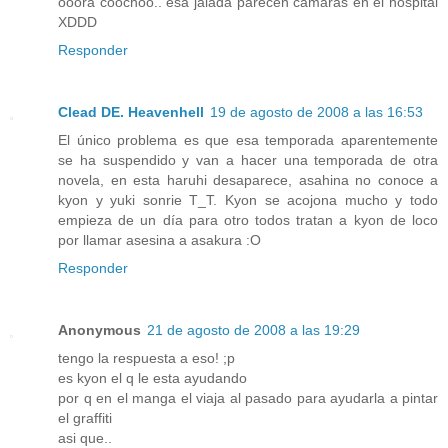
ooora coochoo.. esa jalada parecen cámaras en el hospital
XDDD
Responder
Clead DE. Heavenhell
19 de agosto de 2008 a las 16:53
El único problema es que esa temporada aparentemente
se ha suspendido y van a hacer una temporada de otra
novela, en esta haruhi desaparece, asahina no conoce a
kyon y yuki sonrie T_T. Kyon se acojona mucho y todo
empieza de un día para otro todos tratan a kyon de loco
por llamar asesina a asakura :O
Responder
Anonymous
21 de agosto de 2008 a las 19:29
tengo la respuesta a eso! ;p
es kyon el q le esta ayudando
por q en el manga el viaja al pasado para ayudarla a pintar
el graffiti
asi que..