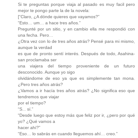
Si te preguntas porque viaja al pasado es muy facil pero
mejor te pongo parte la de la novela:
[“Claro, ¿A dónde quieres que vayamos?”
“Esto… um… a hace tres años.”
Pregunté por un sitio, y en cambio ella me respondió con
una fecha. Pero…
¿Otra vez con lo de tres años atrás? Pensé para mi mismo,
aunque la verdad
es que de pronto sentí interés. Después de todo, Asahina-
san proclamaba ser
una viajera del tiempo proveniente de un futuro
desconocido. Aunque yo sigo
olvidándome de eso ya que es simplemente tan mona.
¿Pero tres años atrás?
¿Vamos a ir hacía tres años atrás? ¿No significa eso que
tendremos que viajar
por el tiempo?
“S... sí.”
“Desde luego que estoy más que feliz por ir, ¿pero por qué
yo? ¿Qué vamos a
hacer ahí?”
“Eso… lo sabrás en cuando lleguemos ahí… creo.”