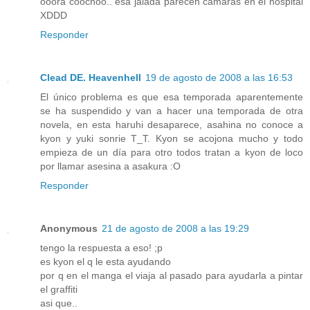
ooora coochoo.. esa jalada parecen cámaras en el hospital
XDDD
Responder
Clead DE. Heavenhell
19 de agosto de 2008 a las 16:53
El único problema es que esa temporada aparentemente
se ha suspendido y van a hacer una temporada de otra
novela, en esta haruhi desaparece, asahina no conoce a
kyon y yuki sonrie T_T. Kyon se acojona mucho y todo
empieza de un día para otro todos tratan a kyon de loco
por llamar asesina a asakura :O
Responder
Anonymous
21 de agosto de 2008 a las 19:29
tengo la respuesta a eso! ;p
es kyon el q le esta ayudando
por q en el manga el viaja al pasado para ayudarla a pintar
el graffiti
asi que..