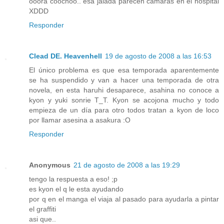
ooora coochoo.. esa jalada parecen cámaras en el hospital
XDDD
Responder
Clead DE. Heavenhell
19 de agosto de 2008 a las 16:53
El único problema es que esa temporada aparentemente
se ha suspendido y van a hacer una temporada de otra
novela, en esta haruhi desaparece, asahina no conoce a
kyon y yuki sonrie T_T. Kyon se acojona mucho y todo
empieza de un día para otro todos tratan a kyon de loco
por llamar asesina a asakura :O
Responder
Anonymous
21 de agosto de 2008 a las 19:29
tengo la respuesta a eso! ;p
es kyon el q le esta ayudando
por q en el manga el viaja al pasado para ayudarla a pintar
el graffiti
asi que..