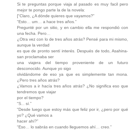
Si te preguntas porque viaja al pasado es muy facil pero
mejor te pongo parte la de la novela:
[“Claro, ¿A dónde quieres que vayamos?”
“Esto… um… a hace tres años.”
Pregunté por un sitio, y en cambio ella me respondió con
una fecha. Pero…
¿Otra vez con lo de tres años atrás? Pensé para mi mismo,
aunque la verdad
es que de pronto sentí interés. Después de todo, Asahina-
san proclamaba ser
una viajera del tiempo proveniente de un futuro
desconocido. Aunque yo sigo
olvidándome de eso ya que es simplemente tan mona.
¿Pero tres años atrás?
¿Vamos a ir hacía tres años atrás? ¿No significa eso que
tendremos que viajar
por el tiempo?
“S... sí.”
“Desde luego que estoy más que feliz por ir, ¿pero por qué
yo? ¿Qué vamos a
hacer ahí?”
“Eso… lo sabrás en cuando lleguemos ahí… creo.”