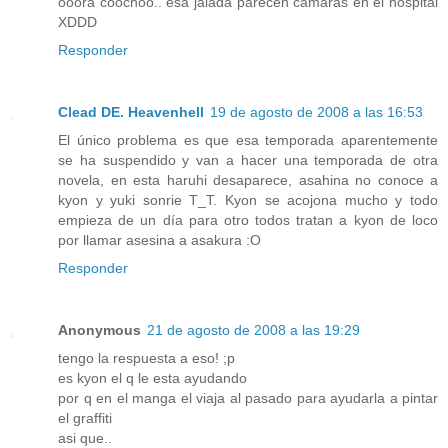
ooora coochoo.. esa jalada parecen cámaras en el hospital
XDDD
Responder
Clead DE. Heavenhell
19 de agosto de 2008 a las 16:53
El único problema es que esa temporada aparentemente
se ha suspendido y van a hacer una temporada de otra
novela, en esta haruhi desaparece, asahina no conoce a
kyon y yuki sonrie T_T. Kyon se acojona mucho y todo
empieza de un día para otro todos tratan a kyon de loco
por llamar asesina a asakura :O
Responder
Anonymous
21 de agosto de 2008 a las 19:29
tengo la respuesta a eso! ;p
es kyon el q le esta ayudando
por q en el manga el viaja al pasado para ayudarla a pintar
el graffiti
asi que..