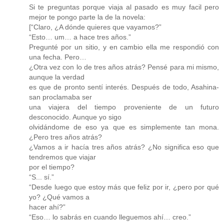
Si te preguntas porque viaja al pasado es muy facil pero
mejor te pongo parte la de la novela:
[“Claro, ¿A dónde quieres que vayamos?”
“Esto… um… a hace tres años.”
Pregunté por un sitio, y en cambio ella me respondió con
una fecha. Pero…
¿Otra vez con lo de tres años atrás? Pensé para mi mismo,
aunque la verdad
es que de pronto sentí interés. Después de todo, Asahina-
san proclamaba ser
una viajera del tiempo proveniente de un futuro
desconocido. Aunque yo sigo
olvidándome de eso ya que es simplemente tan mona.
¿Pero tres años atrás?
¿Vamos a ir hacía tres años atrás? ¿No significa eso que
tendremos que viajar
por el tiempo?
“S... sí.”
“Desde luego que estoy más que feliz por ir, ¿pero por qué
yo? ¿Qué vamos a
hacer ahí?”
“Eso… lo sabrás en cuando lleguemos ahí… creo.”