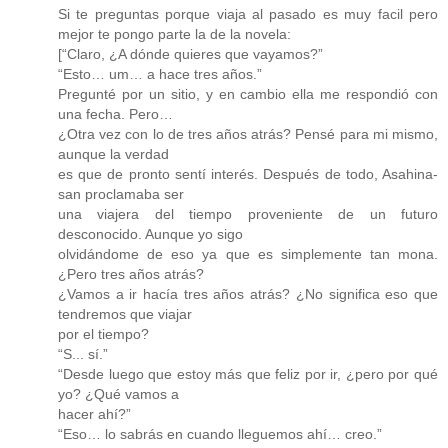
Si te preguntas porque viaja al pasado es muy facil pero
mejor te pongo parte la de la novela:
[“Claro, ¿A dónde quieres que vayamos?”
“Esto… um… a hace tres años.”
Pregunté por un sitio, y en cambio ella me respondió con
una fecha. Pero…
¿Otra vez con lo de tres años atrás? Pensé para mi mismo,
aunque la verdad
es que de pronto sentí interés. Después de todo, Asahina-
san proclamaba ser
una viajera del tiempo proveniente de un futuro
desconocido. Aunque yo sigo
olvidándome de eso ya que es simplemente tan mona.
¿Pero tres años atrás?
¿Vamos a ir hacía tres años atrás? ¿No significa eso que
tendremos que viajar
por el tiempo?
“S... sí.”
“Desde luego que estoy más que feliz por ir, ¿pero por qué
yo? ¿Qué vamos a
hacer ahí?”
“Eso… lo sabrás en cuando lleguemos ahí… creo.”