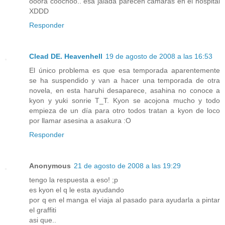
ooora coochoo.. esa jalada parecen cámaras en el hospital
XDDD
Responder
Clead DE. Heavenhell
19 de agosto de 2008 a las 16:53
El único problema es que esa temporada aparentemente
se ha suspendido y van a hacer una temporada de otra
novela, en esta haruhi desaparece, asahina no conoce a
kyon y yuki sonrie T_T. Kyon se acojona mucho y todo
empieza de un día para otro todos tratan a kyon de loco
por llamar asesina a asakura :O
Responder
Anonymous
21 de agosto de 2008 a las 19:29
tengo la respuesta a eso! ;p
es kyon el q le esta ayudando
por q en el manga el viaja al pasado para ayudarla a pintar
el graffiti
asi que..