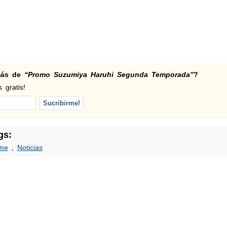
 más de
“Promo Suzumiya Haruhi Segunda Temporada”
?
 gratis!
gs:
me
,
Noticias