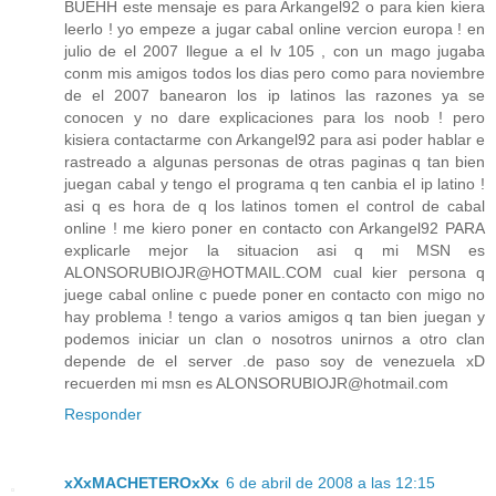
BUEHH este mensaje es para Arkangel92 o para kien kiera
leerlo ! yo empeze a jugar cabal online vercion europa ! en
julio de el 2007 llegue a el lv 105 , con un mago jugaba
conm mis amigos todos los dias pero como para noviembre
de el 2007 banearon los ip latinos las razones ya se
conocen y no dare explicaciones para los noob ! pero
kisiera contactarme con Arkangel92 para asi poder hablar e
rastreado a algunas personas de otras paginas q tan bien
juegan cabal y tengo el programa q ten canbia el ip latino !
asi q es hora de q los latinos tomen el control de cabal
online ! me kiero poner en contacto con Arkangel92 PARA
explicarle mejor la situacion asi q mi MSN es
ALONSORUBIOJR@HOTMAIL.COM cual kier persona q
juege cabal online c puede poner en contacto con migo no
hay problema ! tengo a varios amigos q tan bien juegan y
podemos iniciar un clan o nosotros unirnos a otro clan
depende de el server .de paso soy de venezuela xD
recuerden mi msn es ALONSORUBIOJR@hotmail.com
Responder
xXxMACHETEROxXx
6 de abril de 2008 a las 12:15