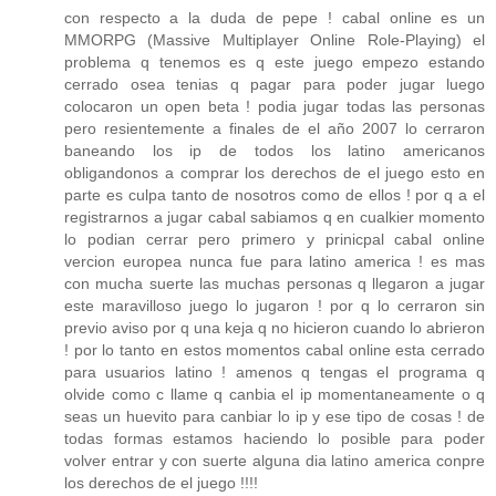
con respecto a la duda de pepe ! cabal online es un
MMORPG (Massive Multiplayer Online Role-Playing) el
problema q tenemos es q este juego empezo estando
cerrado osea tenias q pagar para poder jugar luego
colocaron un open beta ! podia jugar todas las personas
pero resientemente a finales de el año 2007 lo cerraron
baneando los ip de todos los latino americanos
obligandonos a comprar los derechos de el juego esto en
parte es culpa tanto de nosotros como de ellos ! por q a el
registrarnos a jugar cabal sabiamos q en cualkier momento
lo podian cerrar pero primero y prinicpal cabal online
vercion europea nunca fue para latino america ! es mas
con mucha suerte las muchas personas q llegaron a jugar
este maravilloso juego lo jugaron ! por q lo cerraron sin
previo aviso por q una keja q no hicieron cuando lo abrieron
! por lo tanto en estos momentos cabal online esta cerrado
para usuarios latino ! amenos q tengas el programa q
olvide como c llame q canbia el ip momentaneamente o q
seas un huevito para canbiar lo ip y ese tipo de cosas ! de
todas formas estamos haciendo lo posible para poder
volver entrar y con suerte alguna dia latino america conpre
los derechos de el juego !!!!