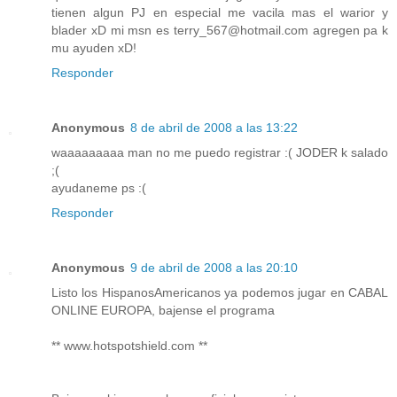
tienen algun PJ en especial me vacila mas el warior y
blader xD mi msn es terry_567@hotmail.com agregen pa k
mu ayuden xD!
Responder
Anonymous
8 de abril de 2008 a las 13:22
waaaaaaaaa man no me puedo registrar :( JODER k salado
;(
ayudaneme ps :(
Responder
Anonymous
9 de abril de 2008 a las 20:10
Listo los HispanosAmericanos ya podemos jugar en CABAL
ONLINE EUROPA, bajense el programa
** www.hotspotshield.com **