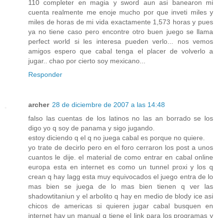
110 completer en magia y sword aun asi banearon mi
cuenta realmente me enoje mucho por que inveti miles y
miles de horas de mi vida exactamente 1,573 horas y pues
ya no tiene caso pero encontre otro buen juego se llama
perfect world si les interesa pueden verlo... nos vemos
amigos espero que cabal tenga el placer de volverlo a
jugar.. chao por cierto soy mexicano...
Responder
archer
28 de diciembre de 2007 a las 14:48
falso las cuentas de los latinos no las an borrado se los
digo yo q soy de panama y sigo jugando.
estoy diciendo q el q no juega cabal es porque no quiere.
yo trate de decirlo pero en el foro cerraron los post a unos
cuantos le dije. el material de como entrar en cabal online
europa esta en internet es como un tunnel proxi y los q
crean q hay lagg esta muy equivocados el juego entra de lo
mas bien se juega de lo mas bien tienen q ver las
shadowtitaniun y el arbolito q hay en medio de blody ice asi
chicos de americas si quieren jugar cabal busquen en
internet hay un manual q tiene el link para los programas y