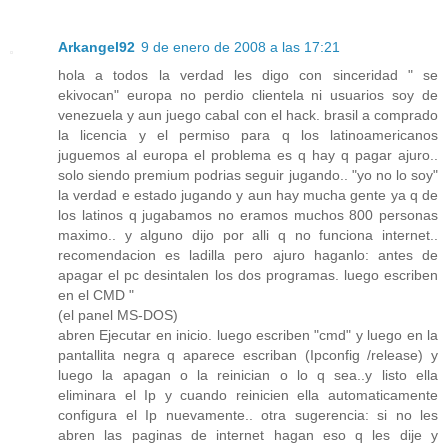
Arkangel92
9 de enero de 2008 a las 17:21
hola a todos la verdad les digo con sinceridad " se
ekivocan" europa no perdio clientela ni usuarios soy de
venezuela y aun juego cabal con el hack. brasil a comprado
la licencia y el permiso para q los latinoamericanos
juguemos al europa el problema es q hay q pagar ajuro..
solo siendo premium podrias seguir jugando.. "yo no lo soy"
la verdad e estado jugando y aun hay mucha gente ya q de
los latinos q jugabamos no eramos muchos 800 personas
maximo.. y alguno dijo por alli q no funciona internet..
recomendacion es ladilla pero ajuro haganlo: antes de
apagar el pc desintalen los dos programas. luego escriben
en el CMD "
(el panel MS-DOS)
abren Ejecutar en inicio. luego escriben "cmd" y luego en la
pantallita negra q aparece escriban (Ipconfig /release) y
luego la apagan o la reinician o lo q sea..y listo ella
eliminara el Ip y cuando reinicien ella automaticamente
configura el Ip nuevamente.. otra sugerencia: si no les
abren las paginas de internet hagan eso q les dije y