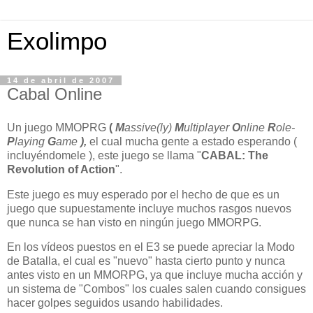
Exolimpo
14 de abril de 2007
Cabal Online
Un juego MMOPRG
(
M
assive(ly)
M
ultiplayer
O
nline
R
ole-
P
laying
G
ame
),
el cual mucha gente a estado esperando (
incluyéndomele ), este juego se llama "
CABAL: The
Revolution of Action
".
Este juego es muy esperado por el hecho de que es un
juego que supuestamente incluye muchos rasgos nuevos
que nunca se han visto en ningún juego MMORPG.
En los vídeos puestos en el E3 se puede apreciar la Modo
de Batalla, el cual es "nuevo" hasta cierto punto y nunca
antes visto en un MMORPG, ya que incluye mucha acción y
un sistema de "Combos" los cuales salen cuando consigues
hacer golpes seguidos usando habilidades.