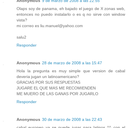
Anonymous
9 de marzo de 2008 a las 22:55
Olaps soy de panama, eh bajado el juego de X zonas web,
entonces no puedo instalarlo o es q no sirve con window
vista?
mi correo es liu.manuel@yahoo.com
salu2
Responder
Anonymous
28 de marzo de 2008 a las 15:47
Hola la pregunta es muy simple que version de cabal
deveria jugan un latinoamericano?
GRACIAS POR SUS RESPUESTAS
JUGARE EL QUE MAS ME RECOMIENDEN
ME MUERO DE LAS GANAS POR JUGARLO
Responder
Anonymous
30 de marzo de 2008 a las 22:43
cabal europeo ya se puede jugar para latinos ^^ con el