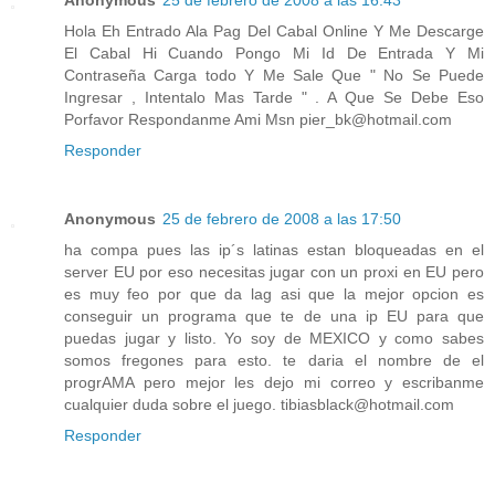
Anonymous
25 de febrero de 2008 a las 16:43
Hola Eh Entrado Ala Pag Del Cabal Online Y Me Descarge
El Cabal Hi Cuando Pongo Mi Id De Entrada Y Mi
Contraseña Carga todo Y Me Sale Que " No Se Puede
Ingresar , Intentalo Mas Tarde " . A Que Se Debe Eso
Porfavor Respondanme Ami Msn pier_bk@hotmail.com
Responder
Anonymous
25 de febrero de 2008 a las 17:50
ha compa pues las ip´s latinas estan bloqueadas en el
server EU por eso necesitas jugar con un proxi en EU pero
es muy feo por que da lag asi que la mejor opcion es
conseguir un programa que te de una ip EU para que
puedas jugar y listo. Yo soy de MEXICO y como sabes
somos fregones para esto. te daria el nombre de el
progrAMA pero mejor les dejo mi correo y escribanme
cualquier duda sobre el juego. tibiasblack@hotmail.com
Responder