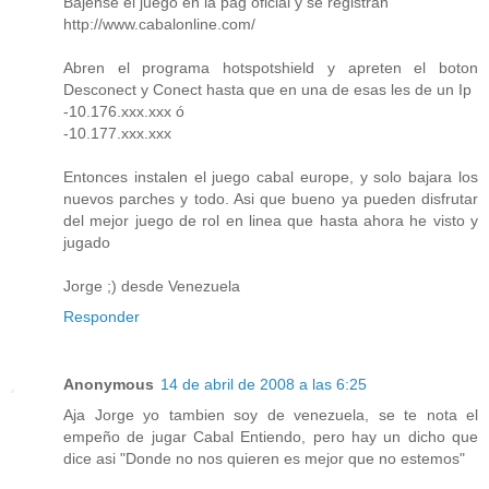
Bajense el juego en la pag oficial y se registran
http://www.cabalonline.com/
Abren el programa hotspotshield y apreten el boton
Desconect y Conect hasta que en una de esas les de un Ip
-10.176.xxx.xxx ó
-10.177.xxx.xxx
Entonces instalen el juego cabal europe, y solo bajara los
nuevos parches y todo. Asi que bueno ya pueden disfrutar
del mejor juego de rol en linea que hasta ahora he visto y
jugado
Jorge ;) desde Venezuela
Responder
Anonymous
14 de abril de 2008 a las 6:25
Aja Jorge yo tambien soy de venezuela, se te nota el
empeño de jugar Cabal Entiendo, pero hay un dicho que
dice asi "Donde no nos quieren es mejor que no estemos"