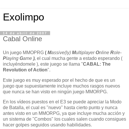
Exolimpo
14 de abril de 2007
Cabal Online
Un juego MMOPRG
(
M
assive(ly)
M
ultiplayer
O
nline
R
ole-
P
laying
G
ame
),
el cual mucha gente a estado esperando (
incluyéndomele ), este juego se llama "
CABAL: The
Revolution of Action
".
Este juego es muy esperado por el hecho de que es un
juego que supuestamente incluye muchos rasgos nuevos
que nunca se han visto en ningún juego MMORPG.
En los vídeos puestos en el E3 se puede apreciar la Modo
de Batalla, el cual es "nuevo" hasta cierto punto y nunca
antes visto en un MMORPG, ya que incluye mucha acción y
un sistema de "Combos" los cuales salen cuando consigues
hacer golpes seguidos usando habilidades.