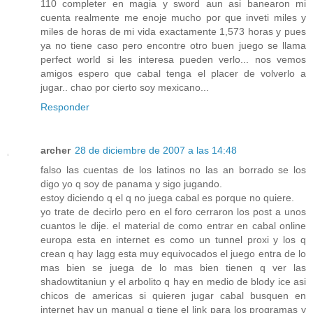
110 completer en magia y sword aun asi banearon mi
cuenta realmente me enoje mucho por que inveti miles y
miles de horas de mi vida exactamente 1,573 horas y pues
ya no tiene caso pero encontre otro buen juego se llama
perfect world si les interesa pueden verlo... nos vemos
amigos espero que cabal tenga el placer de volverlo a
jugar.. chao por cierto soy mexicano...
Responder
archer
28 de diciembre de 2007 a las 14:48
falso las cuentas de los latinos no las an borrado se los
digo yo q soy de panama y sigo jugando.
estoy diciendo q el q no juega cabal es porque no quiere.
yo trate de decirlo pero en el foro cerraron los post a unos
cuantos le dije. el material de como entrar en cabal online
europa esta en internet es como un tunnel proxi y los q
crean q hay lagg esta muy equivocados el juego entra de lo
mas bien se juega de lo mas bien tienen q ver las
shadowtitaniun y el arbolito q hay en medio de blody ice asi
chicos de americas si quieren jugar cabal busquen en
internet hay un manual q tiene el link para los programas y