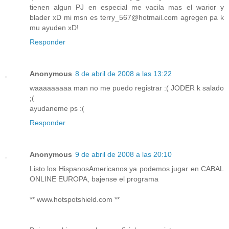
tienen algun PJ en especial me vacila mas el warior y
blader xD mi msn es terry_567@hotmail.com agregen pa k
mu ayuden xD!
Responder
Anonymous
8 de abril de 2008 a las 13:22
waaaaaaaaa man no me puedo registrar :( JODER k salado
;(
ayudaneme ps :(
Responder
Anonymous
9 de abril de 2008 a las 20:10
Listo los HispanosAmericanos ya podemos jugar en CABAL
ONLINE EUROPA, bajense el programa
** www.hotspotshield.com **