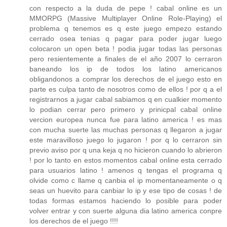
con respecto a la duda de pepe ! cabal online es un
MMORPG (Massive Multiplayer Online Role-Playing) el
problema q tenemos es q este juego empezo estando
cerrado osea tenias q pagar para poder jugar luego
colocaron un open beta ! podia jugar todas las personas
pero resientemente a finales de el año 2007 lo cerraron
baneando los ip de todos los latino americanos
obligandonos a comprar los derechos de el juego esto en
parte es culpa tanto de nosotros como de ellos ! por q a el
registrarnos a jugar cabal sabiamos q en cualkier momento
lo podian cerrar pero primero y prinicpal cabal online
vercion europea nunca fue para latino america ! es mas
con mucha suerte las muchas personas q llegaron a jugar
este maravilloso juego lo jugaron ! por q lo cerraron sin
previo aviso por q una keja q no hicieron cuando lo abrieron
! por lo tanto en estos momentos cabal online esta cerrado
para usuarios latino ! amenos q tengas el programa q
olvide como c llame q canbia el ip momentaneamente o q
seas un huevito para canbiar lo ip y ese tipo de cosas ! de
todas formas estamos haciendo lo posible para poder
volver entrar y con suerte alguna dia latino america conpre
los derechos de el juego !!!!