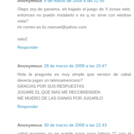
Anonymous
9 de marzo de 2008 a las 22:55
Olaps soy de panama, eh bajado el juego de X zonas web,
entonces no puedo instalarlo o es q no sirve con window
vista?
mi correo es liu.manuel@yahoo.com
salu2
Responder
Anonymous
28 de marzo de 2008 a las 15:47
Hola la pregunta es muy simple que version de cabal
deveria jugan un latinoamericano?
GRACIAS POR SUS RESPUESTAS
JUGARE EL QUE MAS ME RECOMIENDEN
ME MUERO DE LAS GANAS POR JUGARLO
Responder
Anonymous
30 de marzo de 2008 a las 22:43
cabal europeo ya se puede jugar para latinos ^^ con el