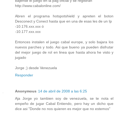
Bajense el juego en la pag oficial y se registran
http://www.cabalonline.com/
Abren el programa hotspotshield y apreten el boton
Desconect y Conect hasta que en una de esas les de un Ip
-10.176.xxx.xxx ó
-10.177.xxx.xxx
Entonces instalen el juego cabal europe, y solo bajara los
nuevos parches y todo. Asi que bueno ya pueden disfrutar
del mejor juego de rol en linea que hasta ahora he visto y
jugado
Jorge ;) desde Venezuela
Responder
Anonymous
14 de abril de 2008 a las 6:25
Aja Jorge yo tambien soy de venezuela, se te nota el
empeño de jugar Cabal Entiendo, pero hay un dicho que
dice asi "Donde no nos quieren es mejor que no estemos"