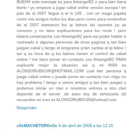
BUEHH este mensaje es para Arkangel92 o para kien kiera
leerlo ! yo empeze a jugar cabal online vercion europa ! en
julio de el 2007 llegue a el lv 105 , con un mago jugaba
conm mis amigos todos los dias pero como para noviembre
de el 2007 banearon los ip latinos las razones ya se
conocen y no dare explicaciones para los noob ! pero
kisiera contactarme con Arkangel92 para asi poder hablar e
rastreado a algunas personas de otras paginas q tan bien
juegan cabal y tengo el programa q ten canbia el ip latino !
asi q es hora de q los latinos tomen el control de cabal
online ! me kiero poner en contacto con Arkangel92 PARA
explicarle mejor la situacion asi q mi MSN es
ALONSORUBIOJR@HOTMAIL.COM cual kier persona q
juege cabal online c puede poner en contacto con migo no
hay problema ! tengo a varios amigos q tan bien juegan y
podemos iniciar un clan o nosotros unirnos a otro clan
depende de el server .de paso soy de venezuela xD
recuerden mi msn es ALONSORUBIOJR@hotmail.com
Responder
xXxMACHETEROxXx
6 de abril de 2008 a las 12:15