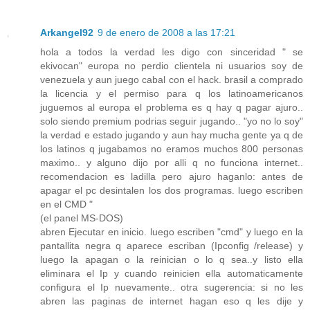
Arkangel92
9 de enero de 2008 a las 17:21
hola a todos la verdad les digo con sinceridad " se
ekivocan" europa no perdio clientela ni usuarios soy de
venezuela y aun juego cabal con el hack. brasil a comprado
la licencia y el permiso para q los latinoamericanos
juguemos al europa el problema es q hay q pagar ajuro..
solo siendo premium podrias seguir jugando.. "yo no lo soy"
la verdad e estado jugando y aun hay mucha gente ya q de
los latinos q jugabamos no eramos muchos 800 personas
maximo.. y alguno dijo por alli q no funciona internet..
recomendacion es ladilla pero ajuro haganlo: antes de
apagar el pc desintalen los dos programas. luego escriben
en el CMD "
(el panel MS-DOS)
abren Ejecutar en inicio. luego escriben "cmd" y luego en la
pantallita negra q aparece escriban (Ipconfig /release) y
luego la apagan o la reinician o lo q sea..y listo ella
eliminara el Ip y cuando reinicien ella automaticamente
configura el Ip nuevamente.. otra sugerencia: si no les
abren las paginas de internet hagan eso q les dije y