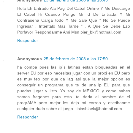
Anonymous
25 de febrero de 2008 a las 16:43
Hola Eh Entrado Ala Pag Del Cabal Online Y Me Descarge
El Cabal Hi Cuando Pongo Mi Id De Entrada Y Mi
Contraseña Carga todo Y Me Sale Que " No Se Puede
Ingresar , Intentalo Mas Tarde " . A Que Se Debe Eso
Porfavor Respondanme Ami Msn pier_bk@hotmail.com
Responder
Anonymous
25 de febrero de 2008 a las 17:50
ha compa pues las ip´s latinas estan bloqueadas en el
server EU por eso necesitas jugar con un proxi en EU pero
es muy feo por que da lag asi que la mejor opcion es
conseguir un programa que te de una ip EU para que
puedas jugar y listo. Yo soy de MEXICO y como sabes
somos fregones para esto. te daria el nombre de el
progrAMA pero mejor les dejo mi correo y escribanme
cualquier duda sobre el juego. tibiasblack@hotmail.com
Responder