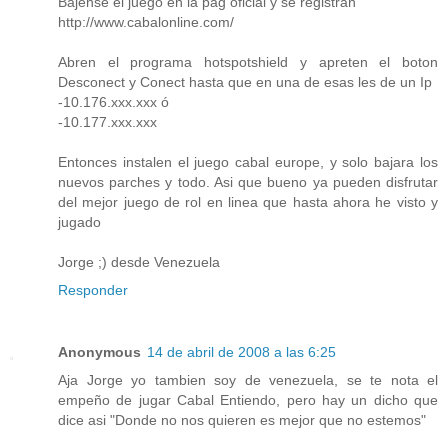
Bajense el juego en la pag oficial y se registran
http://www.cabalonline.com/
Abren el programa hotspotshield y apreten el boton
Desconect y Conect hasta que en una de esas les de un Ip
-10.176.xxx.xxx ó
-10.177.xxx.xxx
Entonces instalen el juego cabal europe, y solo bajara los
nuevos parches y todo. Asi que bueno ya pueden disfrutar
del mejor juego de rol en linea que hasta ahora he visto y
jugado
Jorge ;) desde Venezuela
Responder
Anonymous
14 de abril de 2008 a las 6:25
Aja Jorge yo tambien soy de venezuela, se te nota el
empeño de jugar Cabal Entiendo, pero hay un dicho que
dice asi "Donde no nos quieren es mejor que no estemos"