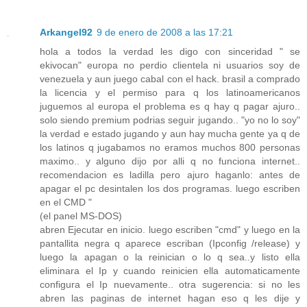
Arkangel92
9 de enero de 2008 a las 17:21
hola a todos la verdad les digo con sinceridad " se
ekivocan" europa no perdio clientela ni usuarios soy de
venezuela y aun juego cabal con el hack. brasil a comprado
la licencia y el permiso para q los latinoamericanos
juguemos al europa el problema es q hay q pagar ajuro..
solo siendo premium podrias seguir jugando.. "yo no lo soy"
la verdad e estado jugando y aun hay mucha gente ya q de
los latinos q jugabamos no eramos muchos 800 personas
maximo.. y alguno dijo por alli q no funciona internet..
recomendacion es ladilla pero ajuro haganlo: antes de
apagar el pc desintalen los dos programas. luego escriben
en el CMD "
(el panel MS-DOS)
abren Ejecutar en inicio. luego escriben "cmd" y luego en la
pantallita negra q aparece escriban (Ipconfig /release) y
luego la apagan o la reinician o lo q sea..y listo ella
eliminara el Ip y cuando reinicien ella automaticamente
configura el Ip nuevamente.. otra sugerencia: si no les
abren las paginas de internet hagan eso q les dije y