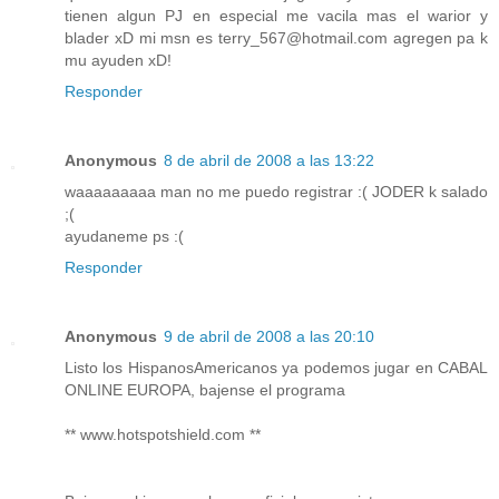
tienen algun PJ en especial me vacila mas el warior y
blader xD mi msn es terry_567@hotmail.com agregen pa k
mu ayuden xD!
Responder
Anonymous
8 de abril de 2008 a las 13:22
waaaaaaaaa man no me puedo registrar :( JODER k salado
;(
ayudaneme ps :(
Responder
Anonymous
9 de abril de 2008 a las 20:10
Listo los HispanosAmericanos ya podemos jugar en CABAL
ONLINE EUROPA, bajense el programa
** www.hotspotshield.com **