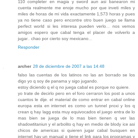
110 completer en magia y sword aun asi banearon mi
cuenta realmente me enoje mucho por que inveti miles y
miles de horas de mi vida exactamente 1,573 horas y pues
ya no tiene caso pero encontre otro buen juego se llama
perfect world si les interesa pueden verlo... nos vemos
amigos espero que cabal tenga el placer de volverlo a
jugar.. chao por cierto soy mexicano...
Responder
archer
28 de diciembre de 2007 a las 14:48
falso las cuentas de los latinos no las an borrado se los
digo yo q soy de panama y sigo jugando.
estoy diciendo q el q no juega cabal es porque no quiere.
yo trate de decirlo pero en el foro cerraron los post a unos
cuantos le dije. el material de como entrar en cabal online
europa esta en internet es como un tunnel proxi y los q
crean q hay lagg esta muy equivocados el juego entra de lo
mas bien se juega de lo mas bien tienen q ver las
shadowtitaniun y el arbolito q hay en medio de blody ice asi
chicos de americas si quieren jugar cabal busquen en
internet hay un manual q tiene el link para los programas y