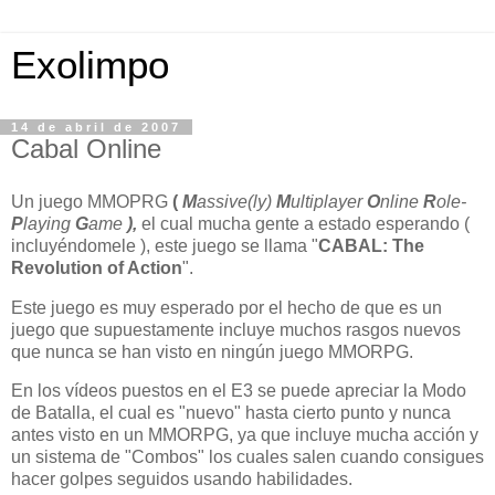
Exolimpo
14 de abril de 2007
Cabal Online
Un juego MMOPRG
(
M
assive(ly)
M
ultiplayer
O
nline
R
ole-
P
laying
G
ame
),
el cual mucha gente a estado esperando (
incluyéndomele ), este juego se llama "
CABAL: The
Revolution of Action
".
Este juego es muy esperado por el hecho de que es un
juego que supuestamente incluye muchos rasgos nuevos
que nunca se han visto en ningún juego MMORPG.
En los vídeos puestos en el E3 se puede apreciar la Modo
de Batalla, el cual es "nuevo" hasta cierto punto y nunca
antes visto en un MMORPG, ya que incluye mucha acción y
un sistema de "Combos" los cuales salen cuando consigues
hacer golpes seguidos usando habilidades.