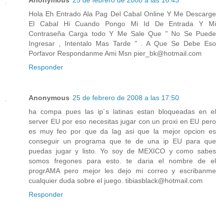
Anonymous
25 de febrero de 2008 a las 16:43
Hola Eh Entrado Ala Pag Del Cabal Online Y Me Descarge
El Cabal Hi Cuando Pongo Mi Id De Entrada Y Mi
Contraseña Carga todo Y Me Sale Que " No Se Puede
Ingresar , Intentalo Mas Tarde " . A Que Se Debe Eso
Porfavor Respondanme Ami Msn pier_bk@hotmail.com
Responder
Anonymous
25 de febrero de 2008 a las 17:50
ha compa pues las ip´s latinas estan bloqueadas en el
server EU por eso necesitas jugar con un proxi en EU pero
es muy feo por que da lag asi que la mejor opcion es
conseguir un programa que te de una ip EU para que
puedas jugar y listo. Yo soy de MEXICO y como sabes
somos fregones para esto. te daria el nombre de el
progrAMA pero mejor les dejo mi correo y escribanme
cualquier duda sobre el juego. tibiasblack@hotmail.com
Responder