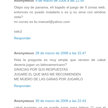
Anonymous
9 de marzo de 2008 a las 22:55
Olaps soy de panama, eh bajado el juego de X zonas web,
entonces no puedo instalarlo o es q no sirve con window
vista?
mi correo es liu.manuel@yahoo.com
salu2
Responder
Anonymous
28 de marzo de 2008 a las 15:47
Hola la pregunta es muy simple que version de cabal
deveria jugan un latinoamericano?
GRACIAS POR SUS RESPUESTAS
JUGARE EL QUE MAS ME RECOMIENDEN
ME MUERO DE LAS GANAS POR JUGARLO
Responder
Anonymous
30 de marzo de 2008 a las 22:43
cabal europeo ya se puede jugar para latinos ^^ con el