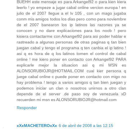
BUEHH este mensaje es para Arkangel92 o para kien kiera
leerlo ! yo empeze a jugar cabal online vercion europa ! en
julio de el 2007 llegue a el lv 105 , con un mago jugaba
conm mis amigos todos los dias pero como para noviembre
de el 2007 banearon los ip latinos las razones ya se
conocen y no dare explicaciones para los noob ! pero
kisiera contactarme con Arkangel92 para asi poder hablar e
rastreado a algunas personas de otras paginas q tan bien
juegan cabal y tengo el programa q ten canbia el ip latino !
asi q es hora de q los latinos tomen el control de cabal
online ! me kiero poner en contacto con Arkangel92 PARA
explicarle mejor la situacion asi q mi MSN es
ALONSORUBIOJR@HOTMAIL.COM cual kier persona q
juege cabal online c puede poner en contacto con migo no
hay problema ! tengo a varios amigos q tan bien juegan y
podemos iniciar un clan o nosotros unirnos a otro clan
depende de el server .de paso soy de venezuela xD
recuerden mi msn es ALONSORUBIOJR@hotmail.com
Responder
xXxMACHETEROxXx
6 de abril de 2008 a las 12:15