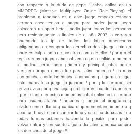
con respecto a la duda de pepe ! cabal online es un
MMORPG (Massive Multiplayer Online Role-Playing) el
problema q tenemos es q este juego empezo estando
cerrado osea tenias q pagar para poder jugar luego
colocaron un open beta ! podia jugar todas las personas
pero resientemente a finales de el año 2007 lo cerraron
baneando los ip de todos los latino americanos
obligandonos a comprar los derechos de el juego esto en
parte es culpa tanto de nosotros como de ellos ! por q a el
registrarnos a jugar cabal sabiamos q en cualkier momento
lo podian cerrar pero primero y prinicpal cabal online
vercion europea nunca fue para latino america ! es mas
con mucha suerte las muchas personas q llegaron a jugar
este maravilloso juego lo jugaron ! por q lo cerraron sin
previo aviso por q una keja q no hicieron cuando lo abrieron
! por lo tanto en estos momentos cabal online esta cerrado
para usuarios latino ! amenos q tengas el programa q
olvide como c llame q canbia el ip momentaneamente o q
seas un huevito para canbiar lo ip y ese tipo de cosas ! de
todas formas estamos haciendo lo posible para poder
volver entrar y con suerte alguna dia latino america conpre
los derechos de el juego !!!!