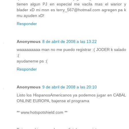
tienen algun PJ en especial me vacila mas el warior y
blader xD mi msn es terry_567@hotmail.com agregen pa k
mu ayuden xD!
Responder
Anonymous
8 de abril de 2008 a las 13:22
waaaaaaaaa man no me puedo registrar :( JODER k salado
;(
ayudaneme ps :(
Responder
Anonymous
9 de abril de 2008 a las 20:10
Listo los HispanosAmericanos ya podemos jugar en CABAL
ONLINE EUROPA, bajense el programa
** www.hotspotshield.com **