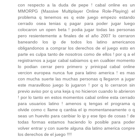
con respecto a la duda de pepe ! cabal online es un
MMORPG (Massive Multiplayer Online Role-Playing) el
problema q tenemos es q este juego empezo estando
cerrado osea tenias q pagar para poder jugar luego
colocaron un open beta ! podia jugar todas las personas
pero resientemente a finales de el año 2007 lo cerraron
baneando los ip de todos los latino americanos
obligandonos a comprar los derechos de el juego esto en
parte es culpa tanto de nosotros como de ellos ! por q a el
registrarnos a jugar cabal sabiamos q en cualkier momento
lo podian cerrar pero primero y prinicpal cabal online
vercion europea nunca fue para latino america ! es mas
con mucha suerte las muchas personas q llegaron a jugar
este maravilloso juego lo jugaron ! por q lo cerraron sin
previo aviso por q una keja q no hicieron cuando lo abrieron
! por lo tanto en estos momentos cabal online esta cerrado
para usuarios latino ! amenos q tengas el programa q
olvide como c llame q canbia el ip momentaneamente o q
seas un huevito para canbiar lo ip y ese tipo de cosas ! de
todas formas estamos haciendo lo posible para poder
volver entrar y con suerte alguna dia latino america conpre
los derechos de el juego !!!!