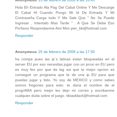
Anonymous
25 de febrero de 2008 a las 16:43
Hola Eh Entrado Ala Pag Del Cabal Online Y Me Descarge
El Cabal Hi Cuando Pongo Mi Id De Entrada Y Mi
Contraseña Carga todo Y Me Sale Que " No Se Puede
Ingresar , Intentalo Mas Tarde " . A Que Se Debe Eso
Porfavor Respondanme Ami Msn pier_bk@hotmail.com
Responder
Anonymous
25 de febrero de 2008 a las 17:50
ha compa pues las ip´s latinas estan bloqueadas en el
server EU por eso necesitas jugar con un proxi en EU pero
es muy feo por que da lag asi que la mejor opcion es
conseguir un programa que te de una ip EU para que
puedas jugar y listo. Yo soy de MEXICO y como sabes
somos fregones para esto. te daria el nombre de el
progrAMA pero mejor les dejo mi correo y escribanme
cualquier duda sobre el juego. tibiasblack@hotmail.com
Responder