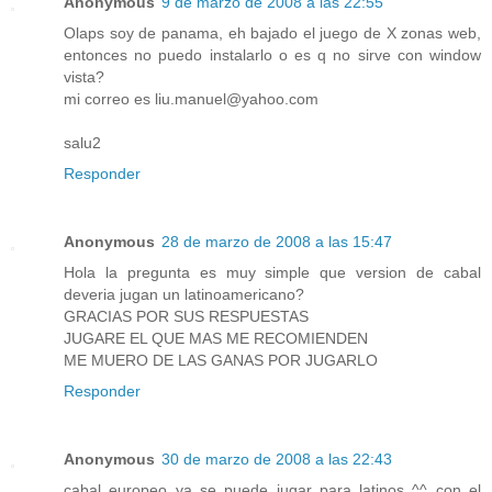
Anonymous
9 de marzo de 2008 a las 22:55
Olaps soy de panama, eh bajado el juego de X zonas web,
entonces no puedo instalarlo o es q no sirve con window
vista?
mi correo es liu.manuel@yahoo.com
salu2
Responder
Anonymous
28 de marzo de 2008 a las 15:47
Hola la pregunta es muy simple que version de cabal
deveria jugan un latinoamericano?
GRACIAS POR SUS RESPUESTAS
JUGARE EL QUE MAS ME RECOMIENDEN
ME MUERO DE LAS GANAS POR JUGARLO
Responder
Anonymous
30 de marzo de 2008 a las 22:43
cabal europeo ya se puede jugar para latinos ^^ con el