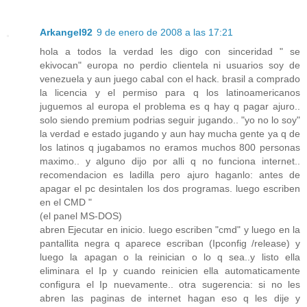
Arkangel92
9 de enero de 2008 a las 17:21
hola a todos la verdad les digo con sinceridad " se
ekivocan" europa no perdio clientela ni usuarios soy de
venezuela y aun juego cabal con el hack. brasil a comprado
la licencia y el permiso para q los latinoamericanos
juguemos al europa el problema es q hay q pagar ajuro..
solo siendo premium podrias seguir jugando.. "yo no lo soy"
la verdad e estado jugando y aun hay mucha gente ya q de
los latinos q jugabamos no eramos muchos 800 personas
maximo.. y alguno dijo por alli q no funciona internet..
recomendacion es ladilla pero ajuro haganlo: antes de
apagar el pc desintalen los dos programas. luego escriben
en el CMD "
(el panel MS-DOS)
abren Ejecutar en inicio. luego escriben "cmd" y luego en la
pantallita negra q aparece escriban (Ipconfig /release) y
luego la apagan o la reinician o lo q sea..y listo ella
eliminara el Ip y cuando reinicien ella automaticamente
configura el Ip nuevamente.. otra sugerencia: si no les
abren las paginas de internet hagan eso q les dije y