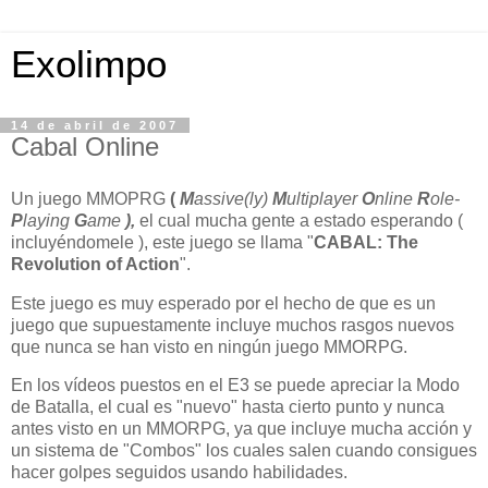
Exolimpo
14 de abril de 2007
Cabal Online
Un juego MMOPRG
(
M
assive(ly)
M
ultiplayer
O
nline
R
ole-
P
laying
G
ame
),
el cual mucha gente a estado esperando (
incluyéndomele ), este juego se llama "
CABAL: The
Revolution of Action
".
Este juego es muy esperado por el hecho de que es un
juego que supuestamente incluye muchos rasgos nuevos
que nunca se han visto en ningún juego MMORPG.
En los vídeos puestos en el E3 se puede apreciar la Modo
de Batalla, el cual es "nuevo" hasta cierto punto y nunca
antes visto en un MMORPG, ya que incluye mucha acción y
un sistema de "Combos" los cuales salen cuando consigues
hacer golpes seguidos usando habilidades.