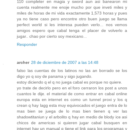
110 completer en magia y sword aun asi banearon mi
cuenta realmente me enoje mucho por que inveti miles y
miles de horas de mi vida exactamente 1,573 horas y pues
ya no tiene caso pero encontre otro buen juego se llama
perfect world si les interesa pueden verlo... nos vemos
amigos espero que cabal tenga el placer de volverlo a
jugar.. chao por cierto soy mexicano...
Responder
archer
28 de diciembre de 2007 a las 14:48
falso las cuentas de los latinos no las an borrado se los
digo yo q soy de panama y sigo jugando.
estoy diciendo q el q no juega cabal es porque no quiere.
yo trate de decirlo pero en el foro cerraron los post a unos
cuantos le dije. el material de como entrar en cabal online
europa esta en internet es como un tunnel proxi y los q
crean q hay lagg esta muy equivocados el juego entra de lo
mas bien se juega de lo mas bien tienen q ver las
shadowtitaniun y el arbolito q hay en medio de blody ice asi
chicos de americas si quieren jugar cabal busquen en
internet hay un manual q tiene el link para los programas y