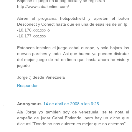
Bajense el juego en la pag oficial y se registran
http://www.cabalonline.com/
Abren el programa hotspotshield y apreten el boton
Desconect y Conect hasta que en una de esas les de un Ip
-10.176.xxx.xxx ó
-10.177.xxx.xxx
Entonces instalen el juego cabal europe, y solo bajara los
nuevos parches y todo. Asi que bueno ya pueden disfrutar
del mejor juego de rol en linea que hasta ahora he visto y
jugado
Jorge ;) desde Venezuela
Responder
Anonymous
14 de abril de 2008 a las 6:25
Aja Jorge yo tambien soy de venezuela, se te nota el
empeño de jugar Cabal Entiendo, pero hay un dicho que
dice asi "Donde no nos quieren es mejor que no estemos"