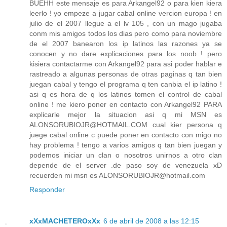
BUEHH este mensaje es para Arkangel92 o para kien kiera
leerlo ! yo empeze a jugar cabal online vercion europa ! en
julio de el 2007 llegue a el lv 105 , con un mago jugaba
conm mis amigos todos los dias pero como para noviembre
de el 2007 banearon los ip latinos las razones ya se
conocen y no dare explicaciones para los noob ! pero
kisiera contactarme con Arkangel92 para asi poder hablar e
rastreado a algunas personas de otras paginas q tan bien
juegan cabal y tengo el programa q ten canbia el ip latino !
asi q es hora de q los latinos tomen el control de cabal
online ! me kiero poner en contacto con Arkangel92 PARA
explicarle mejor la situacion asi q mi MSN es
ALONSORUBIOJR@HOTMAIL.COM cual kier persona q
juege cabal online c puede poner en contacto con migo no
hay problema ! tengo a varios amigos q tan bien juegan y
podemos iniciar un clan o nosotros unirnos a otro clan
depende de el server .de paso soy de venezuela xD
recuerden mi msn es ALONSORUBIOJR@hotmail.com
Responder
xXxMACHETEROxXx
6 de abril de 2008 a las 12:15