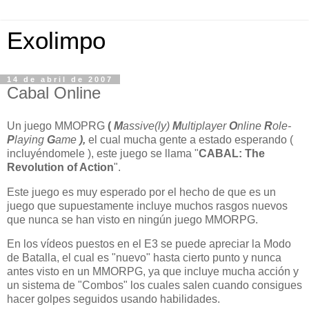
Exolimpo
14 de abril de 2007
Cabal Online
Un juego MMOPRG
(
M
assive(ly)
M
ultiplayer
O
nline
R
ole-
P
laying
G
ame
),
el cual mucha gente a estado esperando (
incluyéndomele ), este juego se llama "
CABAL: The
Revolution of Action
".
Este juego es muy esperado por el hecho de que es un
juego que supuestamente incluye muchos rasgos nuevos
que nunca se han visto en ningún juego MMORPG.
En los vídeos puestos en el E3 se puede apreciar la Modo
de Batalla, el cual es "nuevo" hasta cierto punto y nunca
antes visto en un MMORPG, ya que incluye mucha acción y
un sistema de "Combos" los cuales salen cuando consigues
hacer golpes seguidos usando habilidades.