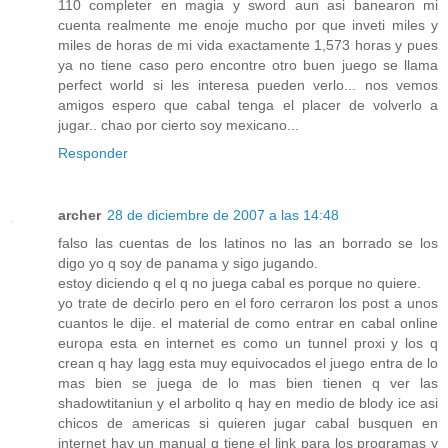
110 completer en magia y sword aun asi banearon mi
cuenta realmente me enoje mucho por que inveti miles y
miles de horas de mi vida exactamente 1,573 horas y pues
ya no tiene caso pero encontre otro buen juego se llama
perfect world si les interesa pueden verlo... nos vemos
amigos espero que cabal tenga el placer de volverlo a
jugar.. chao por cierto soy mexicano...
Responder
archer
28 de diciembre de 2007 a las 14:48
falso las cuentas de los latinos no las an borrado se los
digo yo q soy de panama y sigo jugando.
estoy diciendo q el q no juega cabal es porque no quiere.
yo trate de decirlo pero en el foro cerraron los post a unos
cuantos le dije. el material de como entrar en cabal online
europa esta en internet es como un tunnel proxi y los q
crean q hay lagg esta muy equivocados el juego entra de lo
mas bien se juega de lo mas bien tienen q ver las
shadowtitaniun y el arbolito q hay en medio de blody ice asi
chicos de americas si quieren jugar cabal busquen en
internet hay un manual q tiene el link para los programas y