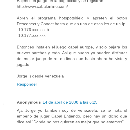
Bajense el juego en la pag oficial y se registran
http://www.cabalonline.com/
Abren el programa hotspotshield y apreten el boton
Desconect y Conect hasta que en una de esas les de un Ip
-10.176.xxx.xxx ó
-10.177.xxx.xxx
Entonces instalen el juego cabal europe, y solo bajara los
nuevos parches y todo. Asi que bueno ya pueden disfrutar
del mejor juego de rol en linea que hasta ahora he visto y
jugado
Jorge ;) desde Venezuela
Responder
Anonymous
14 de abril de 2008 a las 6:25
Aja Jorge yo tambien soy de venezuela, se te nota el
empeño de jugar Cabal Entiendo, pero hay un dicho que
dice asi "Donde no nos quieren es mejor que no estemos"