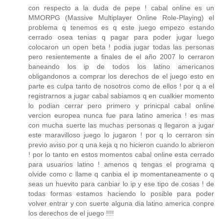
con respecto a la duda de pepe ! cabal online es un
MMORPG (Massive Multiplayer Online Role-Playing) el
problema q tenemos es q este juego empezo estando
cerrado osea tenias q pagar para poder jugar luego
colocaron un open beta ! podia jugar todas las personas
pero resientemente a finales de el año 2007 lo cerraron
baneando los ip de todos los latino americanos
obligandonos a comprar los derechos de el juego esto en
parte es culpa tanto de nosotros como de ellos ! por q a el
registrarnos a jugar cabal sabiamos q en cualkier momento
lo podian cerrar pero primero y prinicpal cabal online
vercion europea nunca fue para latino america ! es mas
con mucha suerte las muchas personas q llegaron a jugar
este maravilloso juego lo jugaron ! por q lo cerraron sin
previo aviso por q una keja q no hicieron cuando lo abrieron
! por lo tanto en estos momentos cabal online esta cerrado
para usuarios latino ! amenos q tengas el programa q
olvide como c llame q canbia el ip momentaneamente o q
seas un huevito para canbiar lo ip y ese tipo de cosas ! de
todas formas estamos haciendo lo posible para poder
volver entrar y con suerte alguna dia latino america conpre
los derechos de el juego !!!!