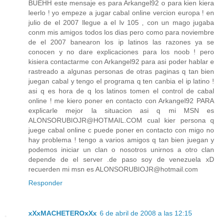
BUEHH este mensaje es para Arkangel92 o para kien kiera
leerlo ! yo empeze a jugar cabal online vercion europa ! en
julio de el 2007 llegue a el lv 105 , con un mago jugaba
conm mis amigos todos los dias pero como para noviembre
de el 2007 banearon los ip latinos las razones ya se
conocen y no dare explicaciones para los noob ! pero
kisiera contactarme con Arkangel92 para asi poder hablar e
rastreado a algunas personas de otras paginas q tan bien
juegan cabal y tengo el programa q ten canbia el ip latino !
asi q es hora de q los latinos tomen el control de cabal
online ! me kiero poner en contacto con Arkangel92 PARA
explicarle mejor la situacion asi q mi MSN es
ALONSORUBIOJR@HOTMAIL.COM cual kier persona q
juege cabal online c puede poner en contacto con migo no
hay problema ! tengo a varios amigos q tan bien juegan y
podemos iniciar un clan o nosotros unirnos a otro clan
depende de el server .de paso soy de venezuela xD
recuerden mi msn es ALONSORUBIOJR@hotmail.com
Responder
xXxMACHETEROxXx
6 de abril de 2008 a las 12:15