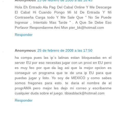
Anonymous
25 de febrero de 2008 a las 16:43
Hola Eh Entrado Ala Pag Del Cabal Online Y Me Descarge
El Cabal Hi Cuando Pongo Mi Id De Entrada Y Mi
Contraseña Carga todo Y Me Sale Que " No Se Puede
Ingresar , Intentalo Mas Tarde " . A Que Se Debe Eso
Porfavor Respondanme Ami Msn pier_bk@hotmail.com
Responder
Anonymous
25 de febrero de 2008 a las 17:50
ha compa pues las ip´s latinas estan bloqueadas en el
server EU por eso necesitas jugar con un proxi en EU pero
es muy feo por que da lag asi que la mejor opcion es
conseguir un programa que te de una ip EU para que
puedas jugar y listo. Yo soy de MEXICO y como sabes
somos fregones para esto. te daria el nombre de el
progrAMA pero mejor les dejo mi correo y escribanme
cualquier duda sobre el juego. tibiasblack@hotmail.com
Responder