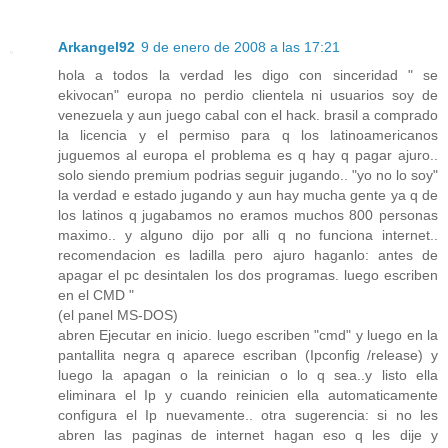
Arkangel92
9 de enero de 2008 a las 17:21
hola a todos la verdad les digo con sinceridad " se
ekivocan" europa no perdio clientela ni usuarios soy de
venezuela y aun juego cabal con el hack. brasil a comprado
la licencia y el permiso para q los latinoamericanos
juguemos al europa el problema es q hay q pagar ajuro..
solo siendo premium podrias seguir jugando.. "yo no lo soy"
la verdad e estado jugando y aun hay mucha gente ya q de
los latinos q jugabamos no eramos muchos 800 personas
maximo.. y alguno dijo por alli q no funciona internet..
recomendacion es ladilla pero ajuro haganlo: antes de
apagar el pc desintalen los dos programas. luego escriben
en el CMD "
(el panel MS-DOS)
abren Ejecutar en inicio. luego escriben "cmd" y luego en la
pantallita negra q aparece escriban (Ipconfig /release) y
luego la apagan o la reinician o lo q sea..y listo ella
eliminara el Ip y cuando reinicien ella automaticamente
configura el Ip nuevamente.. otra sugerencia: si no les
abren las paginas de internet hagan eso q les dije y