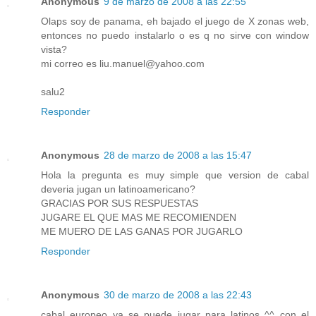
Anonymous
9 de marzo de 2008 a las 22:55
Olaps soy de panama, eh bajado el juego de X zonas web,
entonces no puedo instalarlo o es q no sirve con window
vista?
mi correo es liu.manuel@yahoo.com
salu2
Responder
Anonymous
28 de marzo de 2008 a las 15:47
Hola la pregunta es muy simple que version de cabal
deveria jugan un latinoamericano?
GRACIAS POR SUS RESPUESTAS
JUGARE EL QUE MAS ME RECOMIENDEN
ME MUERO DE LAS GANAS POR JUGARLO
Responder
Anonymous
30 de marzo de 2008 a las 22:43
cabal europeo ya se puede jugar para latinos ^^ con el