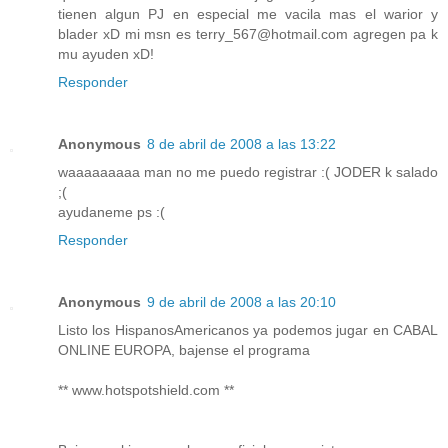
tienen algun PJ en especial me vacila mas el warior y
blader xD mi msn es terry_567@hotmail.com agregen pa k
mu ayuden xD!
Responder
Anonymous
8 de abril de 2008 a las 13:22
waaaaaaaaa man no me puedo registrar :( JODER k salado
;(
ayudaneme ps :(
Responder
Anonymous
9 de abril de 2008 a las 20:10
Listo los HispanosAmericanos ya podemos jugar en CABAL
ONLINE EUROPA, bajense el programa
** www.hotspotshield.com **