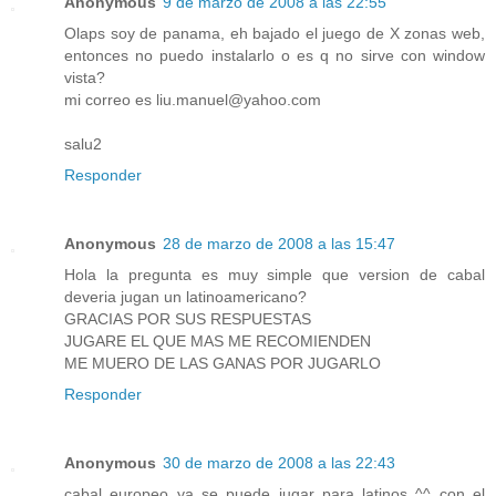
Anonymous
9 de marzo de 2008 a las 22:55
Olaps soy de panama, eh bajado el juego de X zonas web,
entonces no puedo instalarlo o es q no sirve con window
vista?
mi correo es liu.manuel@yahoo.com
salu2
Responder
Anonymous
28 de marzo de 2008 a las 15:47
Hola la pregunta es muy simple que version de cabal
deveria jugan un latinoamericano?
GRACIAS POR SUS RESPUESTAS
JUGARE EL QUE MAS ME RECOMIENDEN
ME MUERO DE LAS GANAS POR JUGARLO
Responder
Anonymous
30 de marzo de 2008 a las 22:43
cabal europeo ya se puede jugar para latinos ^^ con el