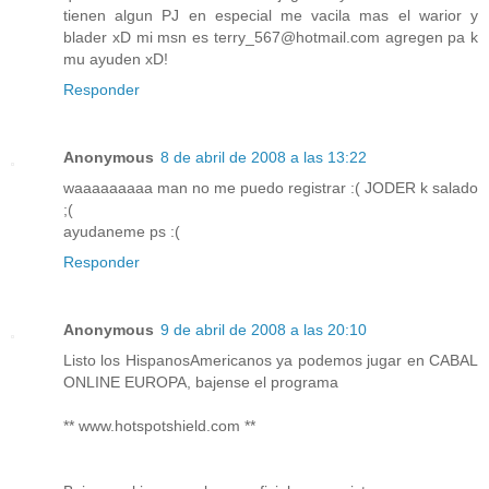
tienen algun PJ en especial me vacila mas el warior y
blader xD mi msn es terry_567@hotmail.com agregen pa k
mu ayuden xD!
Responder
Anonymous
8 de abril de 2008 a las 13:22
waaaaaaaaa man no me puedo registrar :( JODER k salado
;(
ayudaneme ps :(
Responder
Anonymous
9 de abril de 2008 a las 20:10
Listo los HispanosAmericanos ya podemos jugar en CABAL
ONLINE EUROPA, bajense el programa
** www.hotspotshield.com **