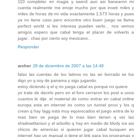
110 completer en magia y sword aun asi banearon mi
cuenta realmente me enoje mucho por que inveti miles y
miles de horas de mi vida exactamente 1,573 horas y pues
ya no tiene caso pero encontre otro buen juego se llama
perfect world si les interesa pueden verlo... nos vemos
amigos espero que cabal tenga el placer de volverlo a
jugar.. chao por cierto soy mexicano...
Responder
archer
28 de diciembre de 2007 a las 14:48
falso las cuentas de los latinos no las an borrado se los
digo yo q soy de panama y sigo jugando.
estoy diciendo q el q no juega cabal es porque no quiere.
yo trate de decirlo pero en el foro cerraron los post a unos
cuantos le dije. el material de como entrar en cabal online
europa esta en internet es como un tunnel proxi y los q
crean q hay lagg esta muy equivocados el juego entra de lo
mas bien se juega de lo mas bien tienen q ver las
shadowtitaniun y el arbolito q hay en medio de blody ice asi
chicos de americas si quieren jugar cabal busquen en
internet hay un manual q tiene el link para los programas y