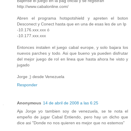
Bajense el juego en la pag oficial y se registran
http://www.cabalonline.com/
Abren el programa hotspotshield y apreten el boton
Desconect y Conect hasta que en una de esas les de un Ip
-10.176.xxx.xxx ó
-10.177.xxx.xxx
Entonces instalen el juego cabal europe, y solo bajara los
nuevos parches y todo. Asi que bueno ya pueden disfrutar
del mejor juego de rol en linea que hasta ahora he visto y
jugado
Jorge ;) desde Venezuela
Responder
Anonymous
14 de abril de 2008 a las 6:25
Aja Jorge yo tambien soy de venezuela, se te nota el
empeño de jugar Cabal Entiendo, pero hay un dicho que
dice asi "Donde no nos quieren es mejor que no estemos"