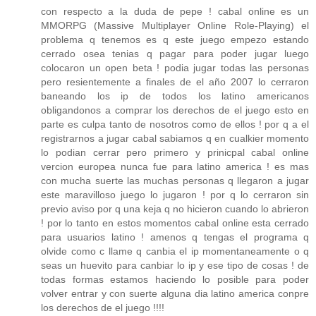
con respecto a la duda de pepe ! cabal online es un
MMORPG (Massive Multiplayer Online Role-Playing) el
problema q tenemos es q este juego empezo estando
cerrado osea tenias q pagar para poder jugar luego
colocaron un open beta ! podia jugar todas las personas
pero resientemente a finales de el año 2007 lo cerraron
baneando los ip de todos los latino americanos
obligandonos a comprar los derechos de el juego esto en
parte es culpa tanto de nosotros como de ellos ! por q a el
registrarnos a jugar cabal sabiamos q en cualkier momento
lo podian cerrar pero primero y prinicpal cabal online
vercion europea nunca fue para latino america ! es mas
con mucha suerte las muchas personas q llegaron a jugar
este maravilloso juego lo jugaron ! por q lo cerraron sin
previo aviso por q una keja q no hicieron cuando lo abrieron
! por lo tanto en estos momentos cabal online esta cerrado
para usuarios latino ! amenos q tengas el programa q
olvide como c llame q canbia el ip momentaneamente o q
seas un huevito para canbiar lo ip y ese tipo de cosas ! de
todas formas estamos haciendo lo posible para poder
volver entrar y con suerte alguna dia latino america conpre
los derechos de el juego !!!!