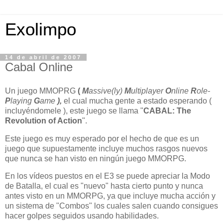
Exolimpo
14 de abril de 2007
Cabal Online
Un juego MMOPRG
(
M
assive(ly)
M
ultiplayer
O
nline
R
ole-
P
laying
G
ame
),
el cual mucha gente a estado esperando (
incluyéndomele ), este juego se llama "
CABAL: The
Revolution of Action
".
Este juego es muy esperado por el hecho de que es un
juego que supuestamente incluye muchos rasgos nuevos
que nunca se han visto en ningún juego MMORPG.
En los vídeos puestos en el E3 se puede apreciar la Modo
de Batalla, el cual es "nuevo" hasta cierto punto y nunca
antes visto en un MMORPG, ya que incluye mucha acción y
un sistema de "Combos" los cuales salen cuando consigues
hacer golpes seguidos usando habilidades.