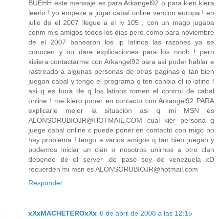
BUEHH este mensaje es para Arkangel92 o para kien kiera
leerlo ! yo empeze a jugar cabal online vercion europa ! en
julio de el 2007 llegue a el lv 105 , con un mago jugaba
conm mis amigos todos los dias pero como para noviembre
de el 2007 banearon los ip latinos las razones ya se
conocen y no dare explicaciones para los noob ! pero
kisiera contactarme con Arkangel92 para asi poder hablar e
rastreado a algunas personas de otras paginas q tan bien
juegan cabal y tengo el programa q ten canbia el ip latino !
asi q es hora de q los latinos tomen el control de cabal
online ! me kiero poner en contacto con Arkangel92 PARA
explicarle mejor la situacion asi q mi MSN es
ALONSORUBIOJR@HOTMAIL.COM cual kier persona q
juege cabal online c puede poner en contacto con migo no
hay problema ! tengo a varios amigos q tan bien juegan y
podemos iniciar un clan o nosotros unirnos a otro clan
depende de el server .de paso soy de venezuela xD
recuerden mi msn es ALONSORUBIOJR@hotmail.com
Responder
xXxMACHETEROxXx
6 de abril de 2008 a las 12:15