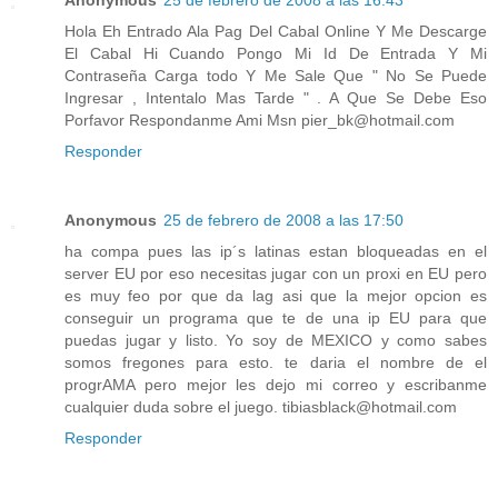
Anonymous
25 de febrero de 2008 a las 16:43
Hola Eh Entrado Ala Pag Del Cabal Online Y Me Descarge
El Cabal Hi Cuando Pongo Mi Id De Entrada Y Mi
Contraseña Carga todo Y Me Sale Que " No Se Puede
Ingresar , Intentalo Mas Tarde " . A Que Se Debe Eso
Porfavor Respondanme Ami Msn pier_bk@hotmail.com
Responder
Anonymous
25 de febrero de 2008 a las 17:50
ha compa pues las ip´s latinas estan bloqueadas en el
server EU por eso necesitas jugar con un proxi en EU pero
es muy feo por que da lag asi que la mejor opcion es
conseguir un programa que te de una ip EU para que
puedas jugar y listo. Yo soy de MEXICO y como sabes
somos fregones para esto. te daria el nombre de el
progrAMA pero mejor les dejo mi correo y escribanme
cualquier duda sobre el juego. tibiasblack@hotmail.com
Responder