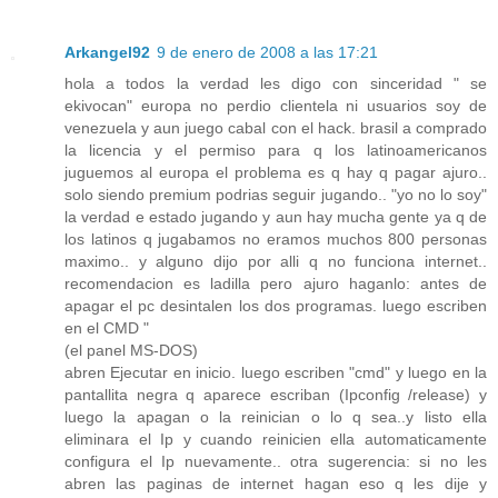
Arkangel92
9 de enero de 2008 a las 17:21
hola a todos la verdad les digo con sinceridad " se
ekivocan" europa no perdio clientela ni usuarios soy de
venezuela y aun juego cabal con el hack. brasil a comprado
la licencia y el permiso para q los latinoamericanos
juguemos al europa el problema es q hay q pagar ajuro..
solo siendo premium podrias seguir jugando.. "yo no lo soy"
la verdad e estado jugando y aun hay mucha gente ya q de
los latinos q jugabamos no eramos muchos 800 personas
maximo.. y alguno dijo por alli q no funciona internet..
recomendacion es ladilla pero ajuro haganlo: antes de
apagar el pc desintalen los dos programas. luego escriben
en el CMD "
(el panel MS-DOS)
abren Ejecutar en inicio. luego escriben "cmd" y luego en la
pantallita negra q aparece escriban (Ipconfig /release) y
luego la apagan o la reinician o lo q sea..y listo ella
eliminara el Ip y cuando reinicien ella automaticamente
configura el Ip nuevamente.. otra sugerencia: si no les
abren las paginas de internet hagan eso q les dije y