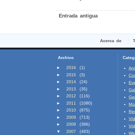
Entrada antigua
Acerca de
T
Archivo
Categ
►
2016
(1)
An
►
2015
(3)
Co
►
2014
(24)
Ev
►
2013
(35)
Gal
►
2012
(116)
Ge
►
2011
(1080)
Mú
►
2010
(875)
Re
►
2009
(713)
Ví
►
2008
(386)
Ví
▼
2007
(483)
Wal