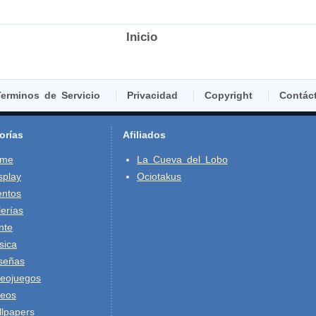
Inicio
erminos de Servicio
Privacidad
Copyright
Contác
orías
Afiliados
ime
La Cueva del Lobo
splay
Ociotakus
entos
erías
nte
sica
señas
deojuegos
deos
lpapers