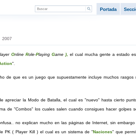
Portada
Secc
e 2007
player
O
nline
R
ole-
P
laying
G
ame
),
el cual mucha gente a estado esp
Action
".
cho de que es un juego que supuestamente incluye muchos rasgos 
e apreciar la Modo de Batalla, el cual es "nuevo" hasta cierto p
ema de "Combos" los cuales salen cuando consigues hacer golpes s
onfusa.. no explican mucho en las páginas de Internet, sin embarg
e PK ( Player Kill ) el cual es un sistema de "
Naciones
" que permi