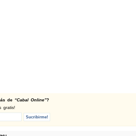
 más de
“Cabal Online”
?
 gratis!