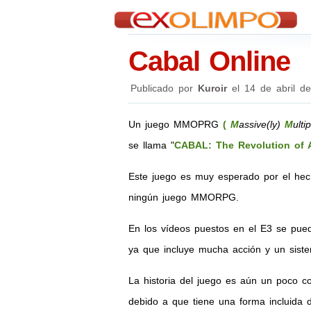
Cabal Online
Publicado por
Kuroir
el
14 de abril d
Un juego MMOPRG
(
M
assive(ly)
M
ulti
se llama "
CABAL: The Revolution of 
Este juego es muy esperado por el he
ningún juego MMORPG.
En los vídeos puestos en el E3 se pued
ya que incluye mucha acción y un sist
La historia del juego es aún un poco c
debido a que tiene una forma incluida d