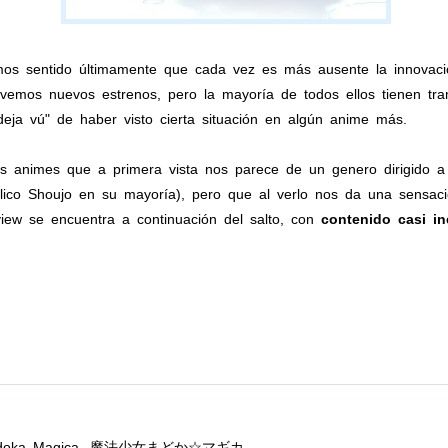
 sentido últimamente que cada vez es más ausente la innovación y
mos nuevos estrenos, pero la mayoría de todos ellos tienen tram
eja vú" de haber visto cierta situación en algún anime más.
 animes que a primera vista nos parece de un genero dirigido a
publico Shoujo en su mayoría), pero que al verlo nos da una sensac
ew se encuentra a continuación del salto, con
contenido casi in
doka Magica,
魔法少女まどか☆マギカ.