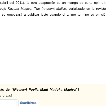
(abril del 2011); la otra adaptación es un manga de corte spin-off,
ujo Kazumi Magica: The Innocent Malice,
serializado en la revist
n se empezará a publicar justo cuando el anime termine su emisión
 más de
“[Review] Puella Magi Madoka Magica”
?
 gratis!