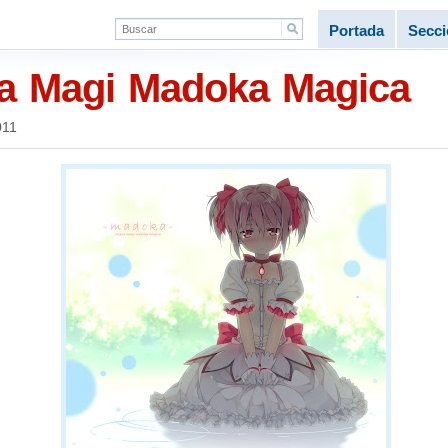
Portada
Secc
la Magi Madoka Magica
011