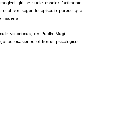
gical girl se suele asociar facílmente
Pero al ver segundo episodio parece que
a manera.
lir victoriosas, en Puella Magi
unas ocasiones el horror psicologico.