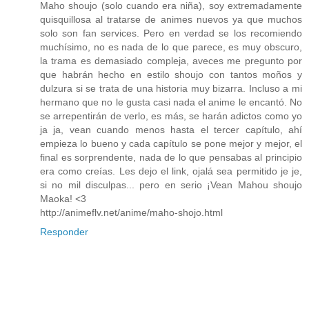
Maho shoujo (solo cuando era niña), soy extremadamente
quisquillosa al tratarse de animes nuevos ya que muchos
solo son fan services. Pero en verdad se los recomiendo
muchísimo, no es nada de lo que parece, es muy obscuro,
la trama es demasiado compleja, aveces me pregunto por
que habrán hecho en estilo shoujo con tantos moños y
dulzura si se trata de una historia muy bizarra. Incluso a mi
hermano que no le gusta casi nada el anime le encantó. No
se arrepentirán de verlo, es más, se harán adictos como yo
ja ja, vean cuando menos hasta el tercer capítulo, ahí
empieza lo bueno y cada capítulo se pone mejor y mejor, el
final es sorprendente, nada de lo que pensabas al principio
era como creías. Les dejo el link, ojalá sea permitido je je,
si no mil disculpas... pero en serio ¡Vean Mahou shoujo
Maoka! <3
http://animeflv.net/anime/maho-shojo.html
Responder