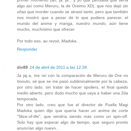
primer momento (ah, ja, ja... y yo que pensaba que sería
algo así como Meruru, la de Oreimo XD), que nos dejó sin
uñas que morder cuando se atrasó tanto, pero que también
nos mostró que a pesar de lo que pudiera parecer, el
mundo del anime y manga,
nuestro mundo
, aún tiene
mucho, muchísimo que ofrecer.
Por todo eso,
au revoir, Madoka...
Responder
div89
24 de abril de 2011 a las 12:28
Ja jaj a, me reí con la comparación de Meruru de Ore no
Imouto, sé que se me pasó subliminalmente por la cabeza,
por otro lado, sin tratar de hacer spoilers, el final quedo
medio abierto, pero dudo mucho que vaya a haber una 2da
temporada.
Por otro lado, creo que fue el director de Puella Magi
Madoka quien dijo que quería hacer un anime de corte
"Slice-of-life", que vendría siendo más como un spin-off.
Solo hay que esperar algo de tiempo, que seguro pronto
anuncían algo nuevo...