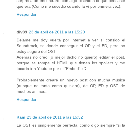
sorpresa de encontrarte con algo distinto a lo que pensaste
que era (Como me sucedió cuando la ví por primera vez).
Responder
div89
23 de abril de 2011 a las 15:29
Dejame me doy vuelta por Internet a ver si consigo el
Soundtrack, se donde conseguir el OP y el ED, pero no
estoy seguro del OST.
Además no creo (o mejor dicho no quiero) editar el post,
porque se rompe el HTML que tienen los spoilers y me
tocaría ir a Youtube por el "Embed" xD
Probablemente crearé un nuevo post con mucha música
(aunque no tanto como quisiera), de OP, ED y OST de
muchos animes...
Responder
Kam
23 de abril de 2011 a las 15:52
La OST es simplemente perfecta, como digo siempre "si la