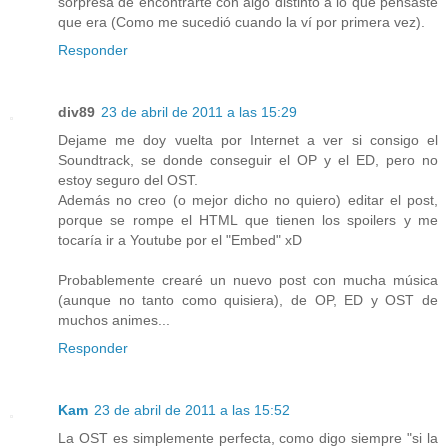
sorpresa de encontrarte con algo distinto a lo que pensaste
que era (Como me sucedió cuando la ví por primera vez).
Responder
div89
23 de abril de 2011 a las 15:29
Dejame me doy vuelta por Internet a ver si consigo el
Soundtrack, se donde conseguir el OP y el ED, pero no
estoy seguro del OST.
Además no creo (o mejor dicho no quiero) editar el post,
porque se rompe el HTML que tienen los spoilers y me
tocaría ir a Youtube por el "Embed" xD
Probablemente crearé un nuevo post con mucha música
(aunque no tanto como quisiera), de OP, ED y OST de
muchos animes...
Responder
Kam
23 de abril de 2011 a las 15:52
La OST es simplemente perfecta, como digo siempre "si la