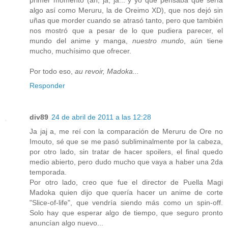
primer momento (ah, ja, ja... y yo que pensaba que sería
algo así como Meruru, la de Oreimo XD), que nos dejó sin
uñas que morder cuando se atrasó tanto, pero que también
nos mostró que a pesar de lo que pudiera parecer, el
mundo del anime y manga,
nuestro mundo
, aún tiene
mucho, muchísimo que ofrecer.
Por todo eso,
au revoir, Madoka...
Responder
div89
24 de abril de 2011 a las 12:28
Ja jaj a, me reí con la comparación de Meruru de Ore no
Imouto, sé que se me pasó subliminalmente por la cabeza,
por otro lado, sin tratar de hacer spoilers, el final quedo
medio abierto, pero dudo mucho que vaya a haber una 2da
temporada.
Por otro lado, creo que fue el director de Puella Magi
Madoka quien dijo que quería hacer un anime de corte
"Slice-of-life", que vendría siendo más como un spin-off.
Solo hay que esperar algo de tiempo, que seguro pronto
anuncían algo nuevo...