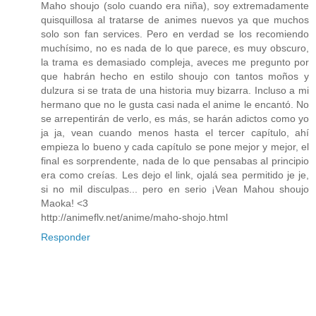
Maho shoujo (solo cuando era niña), soy extremadamente
quisquillosa al tratarse de animes nuevos ya que muchos
solo son fan services. Pero en verdad se los recomiendo
muchísimo, no es nada de lo que parece, es muy obscuro,
la trama es demasiado compleja, aveces me pregunto por
que habrán hecho en estilo shoujo con tantos moños y
dulzura si se trata de una historia muy bizarra. Incluso a mi
hermano que no le gusta casi nada el anime le encantó. No
se arrepentirán de verlo, es más, se harán adictos como yo
ja ja, vean cuando menos hasta el tercer capítulo, ahí
empieza lo bueno y cada capítulo se pone mejor y mejor, el
final es sorprendente, nada de lo que pensabas al principio
era como creías. Les dejo el link, ojalá sea permitido je je,
si no mil disculpas... pero en serio ¡Vean Mahou shoujo
Maoka! <3
http://animeflv.net/anime/maho-shojo.html
Responder