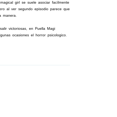
gical girl se suele asociar facílmente
Pero al ver segundo episodio parece que
a manera.
lir victoriosas, en Puella Magi
unas ocasiones el horror psicologico.