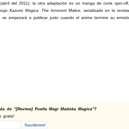
(abril del 2011); la otra adaptación es un manga de corte spin-off,
ujo Kazumi Magica: The Innocent Malice,
serializado en la revist
n se empezará a publicar justo cuando el anime termine su emisión
 más de
“[Review] Puella Magi Madoka Magica”
?
 gratis!