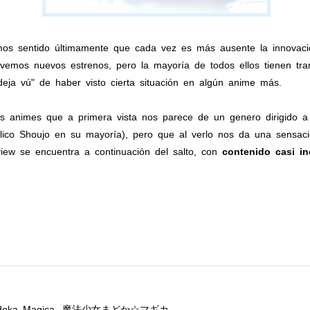
 sentido últimamente que cada vez es más ausente la innovación y
mos nuevos estrenos, pero la mayoría de todos ellos tienen tram
eja vú" de haber visto cierta situación en algún anime más.
 animes que a primera vista nos parece de un genero dirigido a
publico Shoujo en su mayoría), pero que al verlo nos da una sensac
ew se encuentra a continuación del salto, con
contenido casi in
doka Magica,
魔法少女まどか☆マギカ.