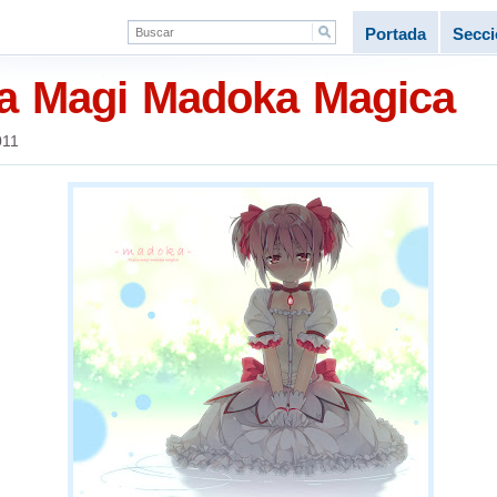
Portada
Secc
la Magi Madoka Magica
011