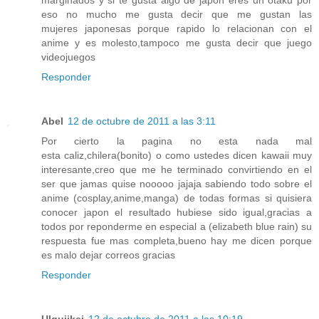
marginados y si te gusta algo de japon eres un otaku por
eso no mucho me gusta decir que me gustan las
mujeres japonesas porque rapido lo relacionan con el
anime y es molesto,tampoco me gusta decir que juego
videojuegos
Responder
Abel
12 de octubre de 2011 a las 3:11
Por cierto la pagina no esta nada mal
esta caliz,chilera(bonito) o como ustedes dicen kawaii muy
interesante,creo que me he terminado convirtiendo en el
ser que jamas quise nooooo jajaja sabiendo todo sobre el
anime (cosplay,anime,manga) de todas formas si quisiera
conocer japon el resultado hubiese sido igual,gracias a
todos por reponderme en especial a (elizabeth blue rain) su
respuesta fue mas completa,bueno hay me dicen porque
es malo dejar correos gracias
Responder
Ulquiikei
12 de octubre de 2011 a las 10:19