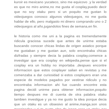
kuroir es mexicano yucateco, sino me equicovo ,y la verdad
es que no miro anime,no me gusta el cosplay,puedo decir
que no soy otaku pero si un poquito me gustan lo
videojuegos conosco algunos videojuegos, no me gusta
hablar de ello, pero malgasto mi dinero comprando uno o 2
videojuegos al año,jugandolos fines de semana,en fin.
le historia como me uni a la pagina es tremendamente
ridicula graciosa sucede que antes de unirme estaba
buscando conocer chicas lindas de origen asiatico porque
me gustaban y me gustan aun, solo encontraba chicas
dizfradas y siempre decia la palabra cosplay,comence a
investigar que era cosplay en wikipedia,pense que si el
cosplay era un hobby no importaba ,despues encontre
informacion que estos cosplayer salian en revistas y me
comenzaba a dar curiosidad si estos cosplayers eran una
especie de modelos pagados por vestirse ridiculo y no
encontraba informacion ahi fue cuando encontre esta
pagina decidi unirme para obtener informacion,poquito
tiempo despues me di cuenta de otra palabra otaku
tambien investigue y ya no me gusto la idea porque decia
que un otaku es un obsesivo al anime,manga,son unos