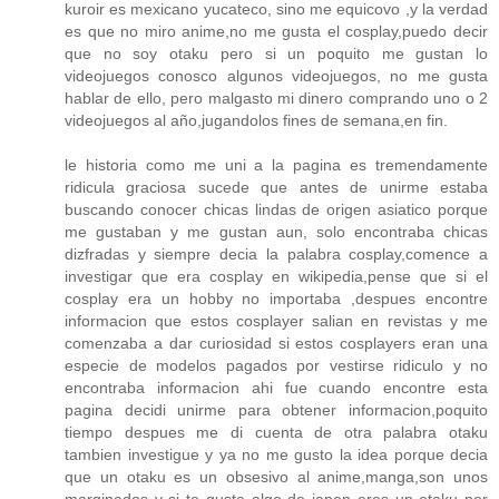
kuroir es mexicano yucateco, sino me equicovo ,y la verdad
es que no miro anime,no me gusta el cosplay,puedo decir
que no soy otaku pero si un poquito me gustan lo
videojuegos conosco algunos videojuegos, no me gusta
hablar de ello, pero malgasto mi dinero comprando uno o 2
videojuegos al año,jugandolos fines de semana,en fin.
le historia como me uni a la pagina es tremendamente
ridicula graciosa sucede que antes de unirme estaba
buscando conocer chicas lindas de origen asiatico porque
me gustaban y me gustan aun, solo encontraba chicas
dizfradas y siempre decia la palabra cosplay,comence a
investigar que era cosplay en wikipedia,pense que si el
cosplay era un hobby no importaba ,despues encontre
informacion que estos cosplayer salian en revistas y me
comenzaba a dar curiosidad si estos cosplayers eran una
especie de modelos pagados por vestirse ridiculo y no
encontraba informacion ahi fue cuando encontre esta
pagina decidi unirme para obtener informacion,poquito
tiempo despues me di cuenta de otra palabra otaku
tambien investigue y ya no me gusto la idea porque decia
que un otaku es un obsesivo al anime,manga,son unos