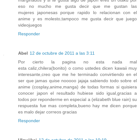
marginados y si te gusta algo de japon eres un otaku por
eso no mucho me gusta decir que me gustan las
mujeres japonesas porque rapido lo relacionan con el
anime y es molesto,tampoco me gusta decir que juego
videojuegos
Responder
Abel
12 de octubre de 2011 a las 3:11
Por cierto la pagina no esta nada mal
esta caliz,chilera(bonito) o como ustedes dicen kawaii muy
interesante,creo que me he terminado convirtiendo en el
ser que jamas quise nooooo jajaja sabiendo todo sobre el
anime (cosplay,anime,manga) de todas formas si quisiera
conocer japon el resultado hubiese sido igual,gracias a
todos por reponderme en especial a (elizabeth blue rain) su
respuesta fue mas completa,bueno hay me dicen porque
es malo dejar correos gracias
Responder
Ulquiikei
12 de octubre de 2011 a las 10:19