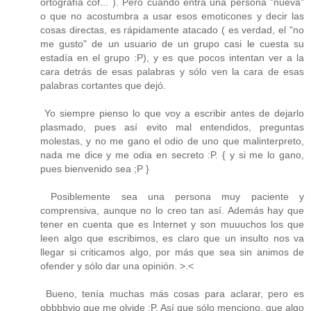
ortografía cof... ). Pero cuando entra una persona "nueva"
o que no acostumbra a usar esos emoticones y decir las
cosas directas, es rápidamente atacado ( es verdad, el "no
me gusto" de un usuario de un grupo casi le cuesta su
estadía en el grupo :P), y es que pocos intentan ver a la
cara detrás de esas palabras y sólo ven la cara de esas
palabras cortantes que dejó.
Yo siempre pienso lo que voy a escribir antes de dejarlo
plasmado, pues así evito mal entendidos, preguntas
molestas, y no me gano el odio de uno que malinterpreto,
nada me dice y me odia en secreto :P. { y si me lo gano,
pues bienvenido sea ;P }
Posiblemente sea una persona muy paciente y
comprensiva, aunque no lo creo tan así. Además hay que
tener en cuenta que es Internet y son muuuchos los que
leen algo que escribimos, es claro que un insulto nos va
llegar si criticamos algo, por más que sea sin animos de
ofender y sólo dar una opinión. >.<
Bueno, tenía muchas más cosas para aclarar, pero es
obbbbvio que me olvide :P. Así que sólo menciono, que algo