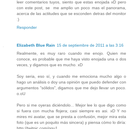
leer comentarios tuyos, siento que estas enojada xD pero
con este post, se me amplio un poco mas el panorama,
acerca de las actitudes que se esconden detras del monitor
:)
Responder
Elizabeth Blue Rain
15 de septiembre de 2011 a las 3:16
Realmente, es muy raro cuando me enojo. Quien me
conoce, es probable que me haya visto enojada una o dos
veces, y digamos que es mucho. xD
Soy seria, eso sí, y cuando me emociona mucho algo o
hago un análisis o doy una opinión que puedo defender con
argumentos "sólidos", digamos que me dejo llevar un poco.
o.oU
Pero si me oyeras diciéndolo... Mejor lee lo que digo como
si fuera con mucha flojera; casi siempre es asi. xD Y no
mires mi avatar, que se presta a confusión, mejor mira esta
foto (que es un poquito más sincera) y piensa cómo lo diría:
http://twitpic.com/ggu1