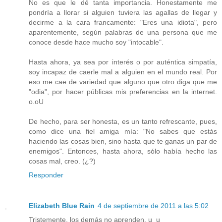
No es que le dé tanta importancia. Honestamente me
pondría a llorar si alguien tuviera las agallas de llegar y
decirme a la cara francamente: "Eres una idiota", pero
aparentemente, según palabras de una persona que me
conoce desde hace mucho soy "intocable".
Hasta ahora, ya sea por interés o por auténtica simpatía,
soy incapaz de caerle mal a alguien en el mundo real. Por
eso me cae de variedad que alguno que otro diga que me
"odia", por hacer públicas mis preferencias en la internet.
o.oU
De hecho, para ser honesta, es un tanto refrescante, pues,
como dice una fiel amiga mía: "No sabes que estás
haciendo las cosas bien, sino hasta que te ganas un par de
enemigos". Entonces, hasta ahora, sólo había hecho las
cosas mal, creo. (¿?)
Responder
Elizabeth Blue Rain
4 de septiembre de 2011 a las 5:02
Tristemente, los demás no aprenden. u_u