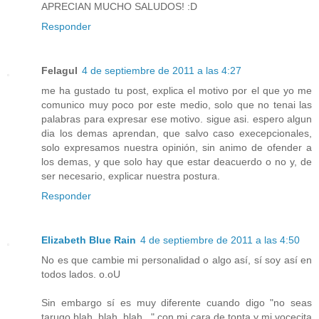
APRECIAN MUCHO SALUDOS! :D
Responder
Felagul
4 de septiembre de 2011 a las 4:27
me ha gustado tu post, explica el motivo por el que yo me
comunico muy poco por este medio, solo que no tenai las
palabras para expresar ese motivo. sigue asi. espero algun
dia los demas aprendan, que salvo caso execepcionales,
solo expresamos nuestra opinión, sin animo de ofender a
los demas, y que solo hay que estar deacuerdo o no y, de
ser necesario, explicar nuestra postura.
Responder
Elizabeth Blue Rain
4 de septiembre de 2011 a las 4:50
No es que cambie mi personalidad o algo así, sí soy así en
todos lados. o.oU
Sin embargo sí es muy diferente cuando digo "no seas
tarugo blah, blah, blah..." con mi cara de tonta y mi vocecita