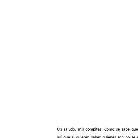
Un saludo, mis compitas. Como se sabe que 
así que si quieren saber quiénes son no se o