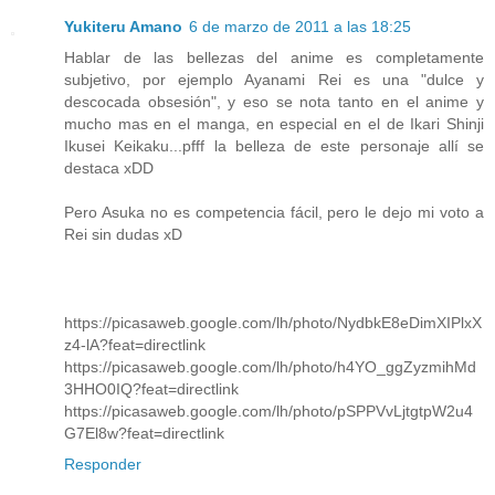
Yukiteru Amano
6 de marzo de 2011 a las 18:25
Hablar de las bellezas del anime es completamente
subjetivo, por ejemplo Ayanami Rei es una "dulce y
descocada obsesión", y eso se nota tanto en el anime y
mucho mas en el manga, en especial en el de Ikari Shinji
Ikusei Keikaku...pfff la belleza de este personaje allí se
destaca xDD
Pero Asuka no es competencia fácil, pero le dejo mi voto a
Rei sin dudas xD
https://picasaweb.google.com/lh/photo/NydbkE8eDimXIPlxX
z4-lA?feat=directlink
https://picasaweb.google.com/lh/photo/h4YO_ggZyzmihMd
3HHO0IQ?feat=directlink
https://picasaweb.google.com/lh/photo/pSPPVvLjtgtpW2u4
G7El8w?feat=directlink
Responder