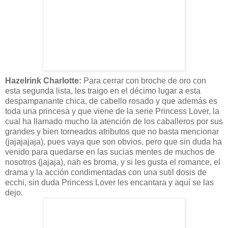
Hazelrink
Charlotte
:
Para cerrar con broche de oro con
esta segunda lista, les traigo en el
décimo
lugar a esta
despampanante chica, de cabello rosado y que
además
es
toda una princesa y que viene de la serie
Princess
Lover
, la
cual ha llamado mucho la
atención
de los caballeros por sus
grandes y bien torneados atributos que no basta mencionar
(
jajajajaja),
pues vaya que son obvios, pero que sin duda ha
venido para quedarse en las sucias mentes de muchos de
nosotros (
jajaja)
, nah es broma, y si les gusta el romance, el
drama y la a
cción
condimentadas con una sutil dosis de
e
cchi
, sin duda
Princess
Lover
les encantara y
aquí
se las
dejo.