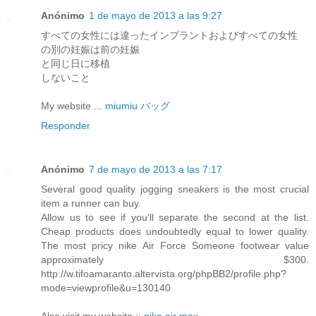
Anónimo
1 de mayo de 2013 a las 9:27
すべての女性には違ったインプラントおよびすべての女性
の別の妊娠は前の妊娠
と同じ日に移植
しないこと
My website ...
miumiu バッグ
Responder
Anónimo
7 de mayo de 2013 a las 7:17
Several good quality jogging sneakers is the most crucial
item a runner can buy.
Allow us to see if you'll separate the second at the list.
Cheap products does undoubtedly equal to lower quality.
The most pricy nike Air Force Someone footwear value
approximately $300.
http://w.tifoamaranto.altervista.org/phpBB2/profile.php?
mode=viewprofile&u=130140
Also visit my website ::
nike air max