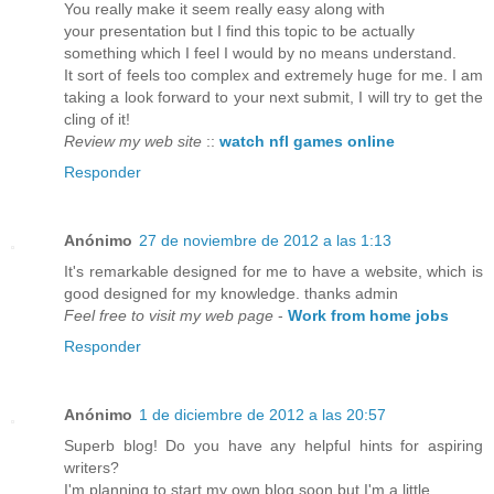
You really make it seem really easy along with
your presentation but I find this topic to be actually
something which I feel I would by no means understand.
It sort of feels too complex and extremely huge for me. I am
taking a look forward to your next submit, I will try to get the
cling of it!
Review my web site
::
watch nfl games online
Responder
Anónimo
27 de noviembre de 2012 a las 1:13
It's remarkable designed for me to have a website, which is
good designed for my knowledge. thanks admin
Feel free to visit my web page
-
Work from home jobs
Responder
Anónimo
1 de diciembre de 2012 a las 20:57
Superb blog! Do you have any helpful hints for aspiring
writers?
I'm planning to start my own blog soon but I'm a little