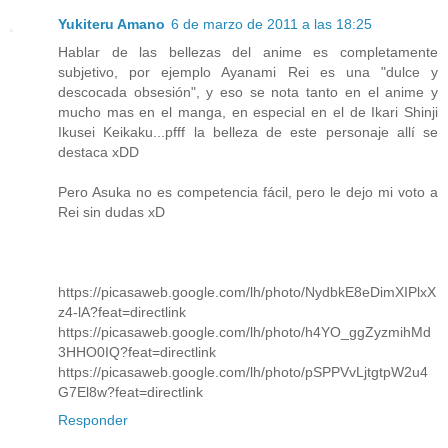
Yukiteru Amano
6 de marzo de 2011 a las 18:25
Hablar de las bellezas del anime es completamente
subjetivo, por ejemplo Ayanami Rei es una "dulce y
descocada obsesión", y eso se nota tanto en el anime y
mucho mas en el manga, en especial en el de Ikari Shinji
Ikusei Keikaku...pfff la belleza de este personaje allí se
destaca xDD
Pero Asuka no es competencia fácil, pero le dejo mi voto a
Rei sin dudas xD
https://picasaweb.google.com/lh/photo/NydbkE8eDimXIPlxX
z4-lA?feat=directlink
https://picasaweb.google.com/lh/photo/h4YO_ggZyzmihMd
3HHO0IQ?feat=directlink
https://picasaweb.google.com/lh/photo/pSPPVvLjtgtpW2u4
G7El8w?feat=directlink
Responder