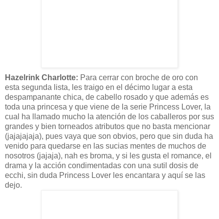
Hazelrink
Charlotte
:
Para cerrar con broche de oro con
esta segunda lista, les traigo en el
décimo
lugar a esta
despampanante chica, de cabello rosado y que
además
es
toda una princesa y que viene de la serie
Princess
Lover
, la
cual ha llamado mucho la
atención
de los caballeros por sus
grandes y bien torneados atributos que no basta mencionar
(
jajajajaja),
pues vaya que son obvios, pero que sin duda ha
venido para quedarse en las sucias mentes de muchos de
nosotros (
jajaja)
, nah es broma, y si les gusta el romance, el
drama y la a
cción
condimentadas con una sutil dosis de
e
cchi
, sin duda
Princess
Lover
les encantara y
aquí
se las
dejo.