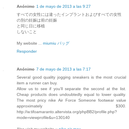
Anónimo
1 de mayo de 2013 a las 9:27
すべての女性には違ったインプラントおよびすべての女性
の別の妊娠は前の妊娠
と同じ日に移植
しないこと
My website ...
miumiu バッグ
Responder
Anónimo
7 de mayo de 2013 a las 7:17
Several good quality jogging sneakers is the most crucial
item a runner can buy.
Allow us to see if you'll separate the second at the list.
Cheap products does undoubtedly equal to lower quality.
The most pricy nike Air Force Someone footwear value
approximately $300.
http://w.tifoamaranto.altervista.org/phpBB2/profile.php?
mode=viewprofile&u=130140
Also visit my website ::
nike air max