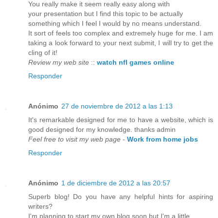
You really make it seem really easy along with
your presentation but I find this topic to be actually
something which I feel I would by no means understand.
It sort of feels too complex and extremely huge for me. I am
taking a look forward to your next submit, I will try to get the
cling of it!
Review my web site
::
watch nfl games online
Responder
Anónimo
27 de noviembre de 2012 a las 1:13
It's remarkable designed for me to have a website, which is
good designed for my knowledge. thanks admin
Feel free to visit my web page
-
Work from home jobs
Responder
Anónimo
1 de diciembre de 2012 a las 20:57
Superb blog! Do you have any helpful hints for aspiring
writers?
I'm planning to start my own blog soon but I'm a little