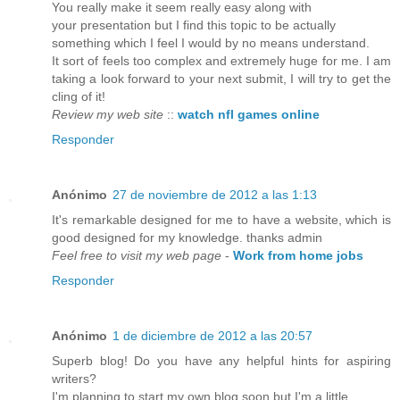
You really make it seem really easy along with
your presentation but I find this topic to be actually
something which I feel I would by no means understand.
It sort of feels too complex and extremely huge for me. I am
taking a look forward to your next submit, I will try to get the
cling of it!
Review my web site
::
watch nfl games online
Responder
Anónimo
27 de noviembre de 2012 a las 1:13
It's remarkable designed for me to have a website, which is
good designed for my knowledge. thanks admin
Feel free to visit my web page
-
Work from home jobs
Responder
Anónimo
1 de diciembre de 2012 a las 20:57
Superb blog! Do you have any helpful hints for aspiring
writers?
I'm planning to start my own blog soon but I'm a little