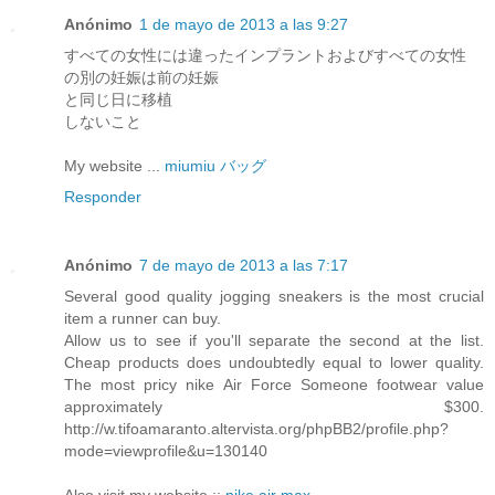
Anónimo
1 de mayo de 2013 a las 9:27
すべての女性には違ったインプラントおよびすべての女性
の別の妊娠は前の妊娠
と同じ日に移植
しないこと
My website ...
miumiu バッグ
Responder
Anónimo
7 de mayo de 2013 a las 7:17
Several good quality jogging sneakers is the most crucial
item a runner can buy.
Allow us to see if you'll separate the second at the list.
Cheap products does undoubtedly equal to lower quality.
The most pricy nike Air Force Someone footwear value
approximately $300.
http://w.tifoamaranto.altervista.org/phpBB2/profile.php?
mode=viewprofile&u=130140
Also visit my website ::
nike air max