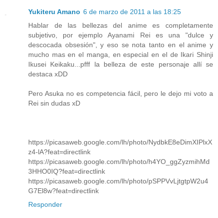
Yukiteru Amano
6 de marzo de 2011 a las 18:25
Hablar de las bellezas del anime es completamente
subjetivo, por ejemplo Ayanami Rei es una "dulce y
descocada obsesión", y eso se nota tanto en el anime y
mucho mas en el manga, en especial en el de Ikari Shinji
Ikusei Keikaku...pfff la belleza de este personaje allí se
destaca xDD
Pero Asuka no es competencia fácil, pero le dejo mi voto a
Rei sin dudas xD
https://picasaweb.google.com/lh/photo/NydbkE8eDimXIPlxX
z4-lA?feat=directlink
https://picasaweb.google.com/lh/photo/h4YO_ggZyzmihMd
3HHO0IQ?feat=directlink
https://picasaweb.google.com/lh/photo/pSPPVvLjtgtpW2u4
G7El8w?feat=directlink
Responder