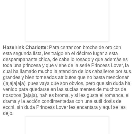
Hazelrink
Charlotte
:
Para cerrar con broche de oro con
esta segunda lista, les traigo en el
décimo
lugar a esta
despampanante chica, de cabello rosado y que
además
es
toda una princesa y que viene de la serie
Princess
Lover
, la
cual ha llamado mucho la
atención
de los caballeros por sus
grandes y bien torneados atributos que no basta mencionar
(
jajajajaja),
pues vaya que son obvios, pero que sin duda ha
venido para quedarse en las sucias mentes de muchos de
nosotros (
jajaja)
, nah es broma, y si les gusta el romance, el
drama y la a
cción
condimentadas con una sutil dosis de
e
cchi
, sin duda
Princess
Lover
les encantara y
aquí
se las
dejo.