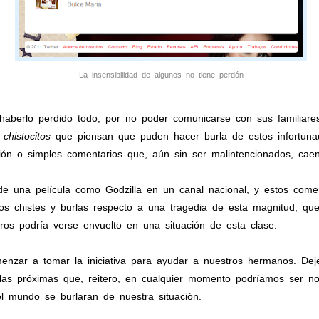
La insensibilidad de algunos no tiene perdón
 haberlo perdido todo, por no poder comunicarse con sus familiar
s
chistocitos
que piensan que puden hacer burla de estos infortunad
ión o simples comentarios que, aún sin ser malintencionados, caen 
e una película como Godzilla en un canal nacional, y estos coment
os chistes y burlas respecto a una tragedia de esta magnitud, qu
ros podría verse envuelto en una situación de esta clase.
nzar a tomar la iniciativa para ayudar a nuestros hermanos. De
a las próximas que, reitero, en cualquier momento podríamos ser 
el mundo se burlaran de nuestra situación.