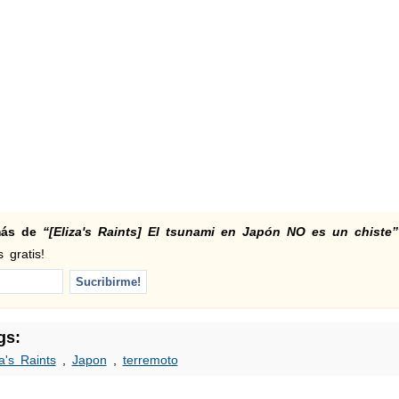
 más de
“[Eliza's Raints] El tsunami en Japón NO es un chiste”
 gratis!
gs:
za's Raints
,
Japon
,
terremoto