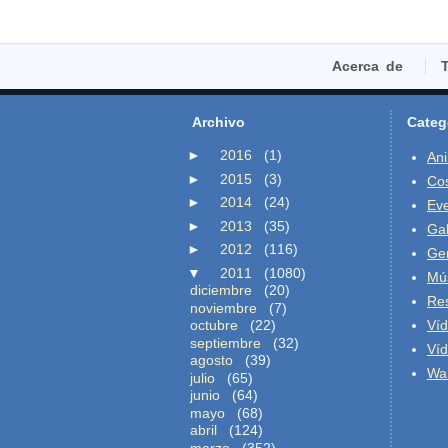
Acerca de
T
Archivo
Categ
►
2016
(1)
An
►
2015
(3)
Co
►
2014
(24)
Ev
►
2013
(35)
Gal
►
2012
(116)
Ge
▼
2011
(1080)
Mú
diciembre
(20)
Re
noviembre
(7)
octubre
(22)
Ví
septiembre
(32)
Ví
agosto
(39)
Wal
julio
(65)
junio
(64)
mayo
(68)
abril
(124)
marzo
(352)