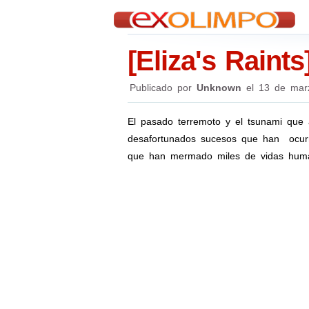
[Eliza's Raint
Publicado por
Unknown
el
13 de mar
El pasado terremoto y el tsunami que 
desafortunados sucesos que han ocurrid
que han mermado miles de vidas human