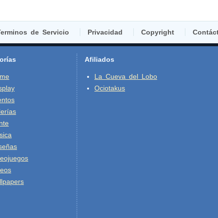
erminos de Servicio
Privacidad
Copyright
Contác
orías
Afiliados
ime
La Cueva del Lobo
splay
Ociotakus
entos
erías
nte
sica
señas
deojuegos
deos
lpapers