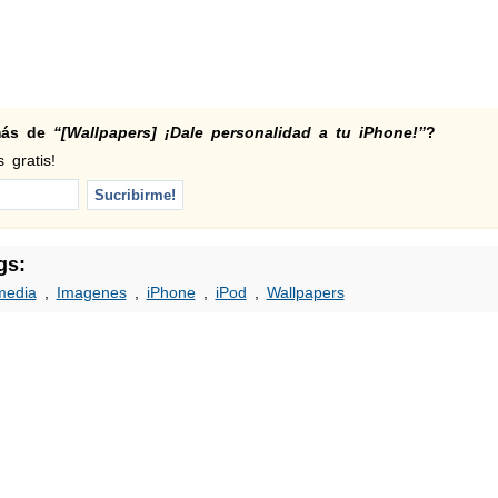
 más de
“[Wallpapers] ¡Dale personalidad a tu iPhone!”
?
 gratis!
gs:
edia
,
Imagenes
,
iPhone
,
iPod
,
Wallpapers