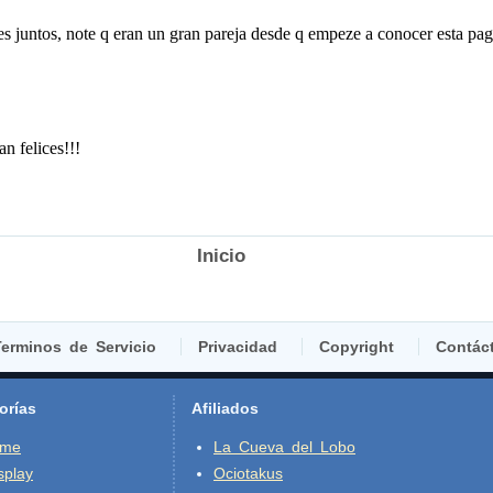
Inicio
erminos de Servicio
Privacidad
Copyright
Contác
orías
Afiliados
ime
La Cueva del Lobo
splay
Ociotakus