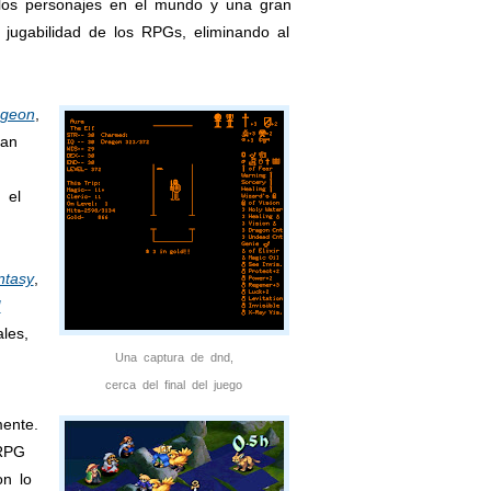
 los personajes en el mundo y una gran
y jugabilidad de los RPGs, eliminando al
geon
,
ían
 el
ntasy
,
I
les,
Una captura de dnd,
cerca del final del juego
ente.
 RPG
on lo