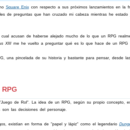
cho
Square Enix
con respecto a sus próximos lanzamientos en la fr
iles de preguntas que han cruzado mi cabeza mientras he estado
el cual acusan de haberse alejado mucho de lo que un RPG realme
s XIII
me he vuelto a preguntar qué es lo que hace de un RPG u
, una pincelada de su historia y bastante para pensar, desde la
l RPG
Juego de Rol". La idea de un RPG, según su propio concepto, es 
 son las decisiones del personaje.
os, existían en forma de "papel y lápiz" como el legendario
Dung