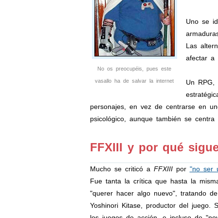
Uno se id
armaduras
Las alter
afectar a
No os preocupéis, pues este
vasallo ha de salvar la internet
Un RPG, a
estratégi
personajes, en vez de centrarse en un
psicológico, aunque también se centra
FFXIII y por qué sig
Mucho se criticó a
FFXIII
por
"no ser
Fue tanta la crítica que hasta la mis
"querer hacer algo nuevo", tratando d
Yoshinori Kitase, productor del juego.
los juegos de acción, e incluso de "no