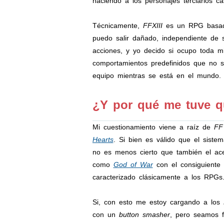
haciendo a los personajes terciarios cas
Técnicamente,
FFXIII
es un RPG basado
puedo salir dañado, independiente de
acciones, y yo decido si ocupo toda 
comportamientos predefinidos que no s
equipo mientras se está en el mundo.
¿Y por qué me tuve qu
Mi cuestionamiento viene a raíz de
FF
Hearts
. Si bien es válido que el sis
no es menos cierto que también el a
como
God of War
con el consiguiente 
caracterizado clásicamente a los RPGs
Si, con esto me estoy cargando a los
con un
button smasher
, pero seamos 