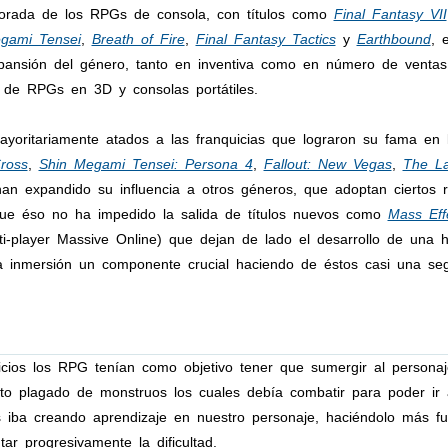
rada de los RPGs de consola, con títulos como
Final Fantasy VII
gami Tensei
,
Breath of Fire
,
Final Fantasy Tactics
y
Earthbound
, 
nsión del género, tanto en inventiva como en número de ventas
 de RPGs en 3D y consolas portátiles.
ayoritariamente atados a las franquicias que lograron su fama en 
ross
,
Shin Megami Tensei: Persona 4
,
Fallout: New Vegas
,
The L
 han expandido su influencia a otros géneros, que adoptan cierto
ue éso no ha impedido la salida de títulos nuevos como
Mass Eff
-player Massive Online) que dejan de lado el desarrollo de una hi
la inmersión un componente crucial haciendo de éstos casi una se
icios los RPG tenían como objetivo tener que sumergir al person
nto plagado de monstruos los cuales debía combatir para poder ir 
 iba creando aprendizaje en nuestro personaje, haciéndolo más f
ar progresivamente la dificultad.