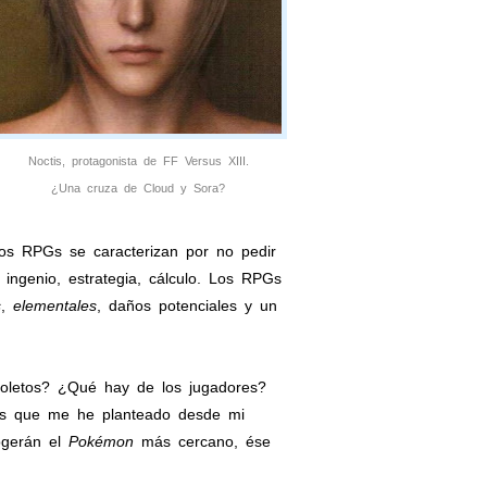
Noctis, protagonista de FF Versus XIII.
¿Una cruza de Cloud y Sora?
Los RPGs se caracterizan por no pedir
 ingenio, estrategia, cálculo. Los RPGs
s
,
elementales
, daños potenciales y un
soletos? ¿Qué hay de los jugadores?
as que me he planteado desde mi
cogerán el
Pokémon
más cercano, ése