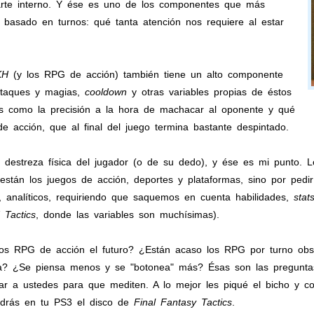
rte interno. Y ése es uno de los componentes que más
basado en turnos: qué tanta atención nos requiere al estar
KH
(y los RPG de acción) también tiene un alto componente
ataques y magias,
cooldown
y otras variables propias de éstos
es como la precisión a la hora de machacar al oponente y qué
e acción, que al final del juego termina bastante despintado.
a destreza física del jugador (o de su dedo), y ése es mi punto. 
están los juegos de acción, deportes y plataformas, sino por pedir
s, analíticos, requiriendo que saquemos en cuenta habilidades,
stat
 Tactics
, donde las variables son muchísimas).
los RPG de acción el futuro? ¿Están acaso los RPG por turno ob
ela? ¿Se piensa menos y se "botonea" más? Ésas son las pregunt
gar a ustedes para que mediten. A lo mejor les piqué el bicho y 
ndrás en tu PS3 el disco de
Final Fantasy Tactics
.