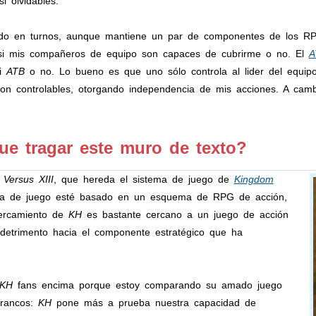
i olvidables.
 en turnos, aunque mantiene un par de componentes de los RPG 
 si mis compañeros de equipo son capaces de cubrirme o no. El
A
mi
ATB
o no. Lo bueno es que uno sólo controla al lider del equi
on controlables, otorgando independencia de mis acciones. A camb
e tragar este muro de texto?
 Versus XIII
, que hereda el sistema de juego de
Kingdom
tema de juego esté basado en un esquema de RPG de acción,
cercamiento de
KH
es bastante cercano a un juego de acción
detrimento hacia el componente estratégico que ha
.
KH
fans encima porque estoy comparando su amado juego
francos:
KH
pone más a prueba nuestra capacidad de