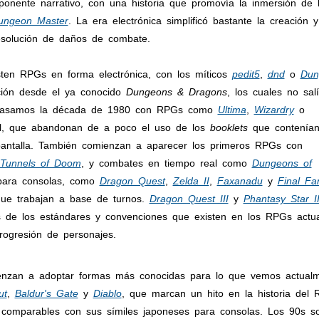
ponente narrativo, con una historia que promovía la inmersión de
ungeon Master
. La era electrónica simplificó bastante la creación 
solución de daños de combate.
ten RPGs en forma electrónica, con los míticos
pedit5
,
dnd
o
Dun
ción desde el ya conocido
Dungeons & Dragons
, los cuales no sal
sí pasamos la década de 1980 con RPGs como
Ultima
,
Wizardry
o
al, que abandonan de a poco el uso de los
booklets
que contenían
 pantalla. También comienzan a aparecer los primeros RPGs con
Tunnels of Doom
, y combates en tiempo real como
Dungeons of
para consolas, como
Dragon Quest
,
Zelda II
,
Faxanadu
y
Final Fa
que trabajan a base de turnos.
Dragon Quest III
y
Phantasy Star I
s de los estándares y convenciones que existen en los RPGs actua
progresión de personajes.
nzan a adoptar formas más conocidas para lo que vemos actualm
ut
,
Baldur's Gate
y
Diablo
, que marcan un hito en la historia del
comparables con sus símiles japoneses para consolas. Los 90s s