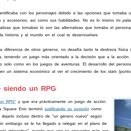
entificaba con los personajes debido a las opciones que tomaba 
 y accesorios, así como sus habilidades. No es lo mismo mi
pala
nativas que tomabas tú son las alternativas que tomaba el person
 la historia y al mundo en el cual te desenvuelves.
 diferencia de otros géneros, no desafía tanto la destreza física 
ca, teniendo un juego más orientado a la decisión que a la acción.
o solo como en los juegos de aventuras. El desarrollo del perso
 en un sistema económico al ver el crecimiento de los
stats
(puntos
ue siendo un RPG
 un RPG"
y que era prácticamente un juego de acción.
ma Square Enix terminó
justificando su posición
como
e dejarlo incluso dentro de "un género nuevo" según
 Sin embargo se le ha llegado a relegar en el plano de
vela interactiva", puesto que uno se encuentra más con