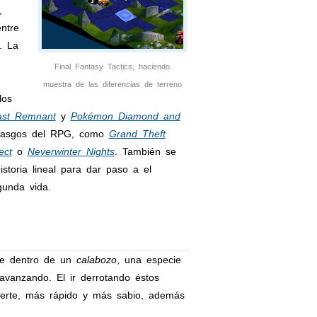
,
entre
. La
Final Fantasy Tactics, haciendo
muestra de las diferencias de terreno
los
ast Remnant
y
Pokémon Diamond and
s rasgos del RPG, como
Grand Theft
ect
o
Neverwinter Nights
. También se
storia lineal para dar paso a el
gunda vida.
aje dentro de un
calabozo
, una especie
avanzando. El ir derrotando éstos
uerte, más rápido y más sabio, además