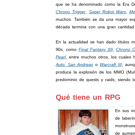
que se ha denominado como la Era Do
Chrono Trigger
,
Super Robot Wars
,
Me
muchos. También se da una mayor expa
década termina con una gran cantidad
En la actualidad se han dado títulos m
90s, como
Final Fantasy XII
,
Chrono C
Pearl
, entre muchos otros, los cuales
Auto: San Andreas
o
Warcraft III
; aunq
produce la explosión de los MMO (Multi
predominio de quests y raids, siendo 
Qué tiene un RPG
En sus in
de laberi
monstruos
de aument