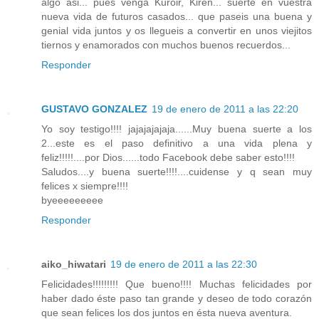
algo asi... pues venga Kuroir, Kiren... suerte en vuestra
nueva vida de futuros casados... que paseis una buena y
genial vida juntos y os llegueis a convertir en unos viejitos
tiernos y enamorados con muchos buenos recuerdos...
Responder
GUSTAVO GONZALEZ
19 de enero de 2011 a las 22:20
Yo soy testigo!!!! jajajajajaja......Muy buena suerte a los
2...este es el paso definitivo a una vida plena y
feliz!!!!!....por Dios......todo Facebook debe saber esto!!!!
Saludos....y buena suerte!!!!....cuidense y q sean muy
felices x siempre!!!!
byeeeeeeeee
Responder
aiko_hiwatari
19 de enero de 2011 a las 22:30
Felicidades!!!!!!!!! Que bueno!!!! Muchas felicidades por
haber dado éste paso tan grande y deseo de todo corazón
que sean felices los dos juntos en ésta nueva aventura.