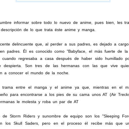
umbre informar sobre todo lo nuevo de anime, pues bien, les t
descripción de lo que trata éste anime y manga.
lescente delincuente que, al perder a sus padres, es dejado a car
n padres. Él es conocido como "Babyface, el más fuerte de la 
a cuando regresaba a casa después de haber sido humillado p
e despierta. Son tres de las hermanas con las que vive quien
tan a conocer el mundo de la noche.
a trama entre el manga y el anime ya que, mientras en el 
ueño para encontrarse a los pies de su cama unos AT (Air Trecks
hermanas le molesta y roba un par de AT
de Storm Riders y sunombre de equipo son los "Sleeping Fores
on los Skull Saders, pero en el proceso él recibe más que 