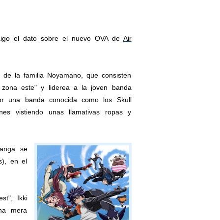
raigo el dato sobre el nuevo OVA de
Air
go de la familia Noyamano, que consisten
zona este" y liderea a la joven banda
or una banda conocida como los Skull
es vistiendo unas llamativas ropas y
manga se
), en el
t", Ikki
una mera