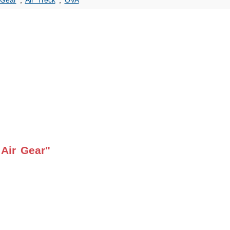
 Gear
,
Air Treck
,
OVA
Air Gear"