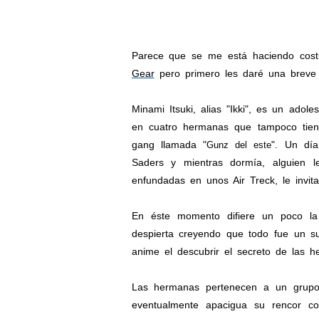
Parece que se me está haciendo cost
Gear
pero primero les daré una breve 
Minami Itsuki, alias "Ikki", es un ado
en cuatro hermanas que tampoco tiene
gang llamada "
". Un dí
Gunz del este
Saders y mientras dormía, alguien l
enfundadas en unos Air Treck, le invi
En éste momento difiere un poco l
despierta creyendo que todo fue un s
anime el descubrir el secreto de las 
Las hermanas pertenecen a un grupo 
eventualmente apacigua su rencor c