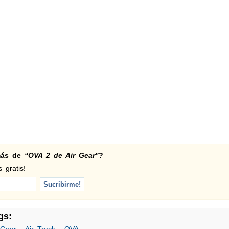
 más de
“OVA 2 de Air Gear”
?
 gratis!
gs: