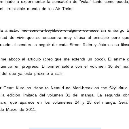
erminado a experimentar la sensación de "volar" tanto como pueda,
h irresistible mundo de los Air Treks
 la amistad
me sonó a beyblade o alguno de esos
sin embargo t
oluntad de vivir que se encuentra muy difusa al principio pero q
ado el sendero a seguir de cada Strom Rider y ésta es su filoso
 me aboco al artículo (creo que me extendí un poco). El anime 
cuentra en progreso. El primer saldrá con el volumen 30 del 
el que ya está próximo a salir.
ir Gear: Kuro no Hane to Nemuri no Mori-break on the Sky, título
la edición limitada del volumen 31 del manga. La segunda obra
maru, que aparece en los volumenes 24 y 25 del manga. Será p
 de Marzo de 2011.