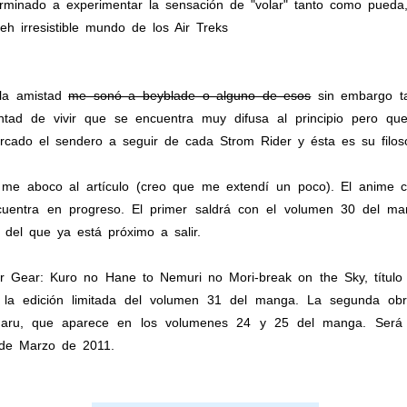
erminado a experimentar la sensación de "volar" tanto como pueda,
h irresistible mundo de los Air Treks
 la amistad
me sonó a beyblade o alguno de esos
sin embargo t
oluntad de vivir que se encuentra muy difusa al principio pero q
ado el sendero a seguir de cada Strom Rider y ésta es su filoso
 me aboco al artículo (creo que me extendí un poco). El anime 
cuentra en progreso. El primer saldrá con el volumen 30 del 
el que ya está próximo a salir.
ir Gear: Kuro no Hane to Nemuri no Mori-break on the Sky, título
la edición limitada del volumen 31 del manga. La segunda obra
maru, que aparece en los volumenes 24 y 25 del manga. Será p
 de Marzo de 2011.