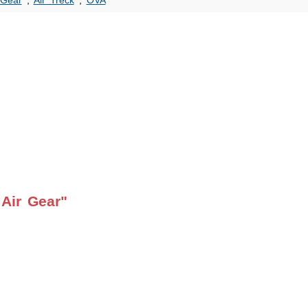
 Gear
,
Air Treck
,
OVA
Air Gear"