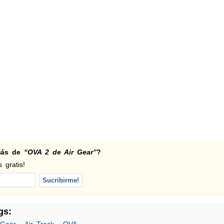
 más de
“OVA 2 de Air Gear”
?
 gratis!
gs: