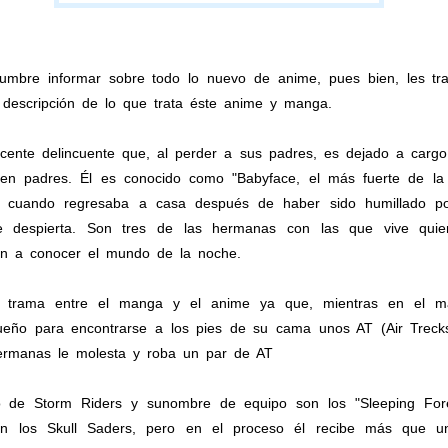
umbre informar sobre todo lo nuevo de anime, pues bien, les t
descripción de lo que trata éste anime y manga.
lescente delincuente que, al perder a sus padres, es dejado a car
n padres. Él es conocido como "Babyface, el más fuerte de la 
a cuando regresaba a casa después de haber sido humillado p
e despierta. Son tres de las hermanas con las que vive quien
tan a conocer el mundo de la noche.
a trama entre el manga y el anime ya que, mientras en el 
ueño para encontrarse a los pies de su cama unos AT (Air Trecks
hermanas le molesta y roba un par de AT
de Storm Riders y sunombre de equipo son los "Sleeping Fores
on los Skull Saders, pero en el proceso él recibe más que 