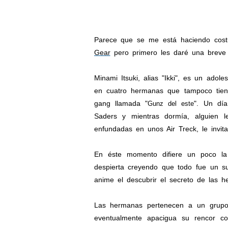
Parece que se me está haciendo cost
Gear
pero primero les daré una breve 
Minami Itsuki, alias "Ikki", es un ado
en cuatro hermanas que tampoco tiene
gang llamada "
". Un dí
Gunz del este
Saders y mientras dormía, alguien l
enfundadas en unos Air Treck, le invi
En éste momento difiere un poco l
despierta creyendo que todo fue un s
anime el descubrir el secreto de las 
Las hermanas pertenecen a un grupo 
eventualmente apacigua su rencor c