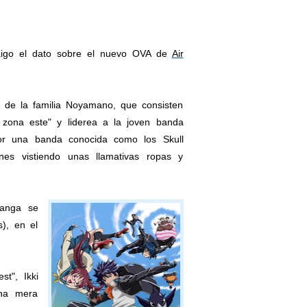
raigo el dato sobre el nuevo OVA de
Air
go de la familia Noyamano, que consisten
zona este" y liderea a la joven banda
or una banda conocida como los Skull
es vistiendo unas llamativas ropas y
manga se
), en el
t", Ikki
una mera