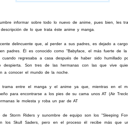
umbre informar sobre todo lo nuevo de anime, pues bien, les t
descripción de lo que trata éste anime y manga.
lescente delincuente que, al perder a sus padres, es dejado a car
n padres. Él es conocido como "Babyface, el más fuerte de la 
a cuando regresaba a casa después de haber sido humillado p
e despierta. Son tres de las hermanas con las que vive quien
tan a conocer el mundo de la noche.
a trama entre el manga y el anime ya que, mientras en el 
ueño para encontrarse a los pies de su cama unos AT (Air Trecks
hermanas le molesta y roba un par de AT
de Storm Riders y sunombre de equipo son los "Sleeping Fores
on los Skull Saders, pero en el proceso él recibe más que 