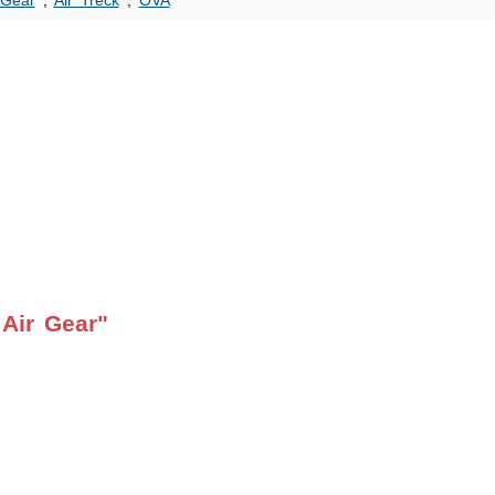
 Gear
,
Air Treck
,
OVA
Air Gear"