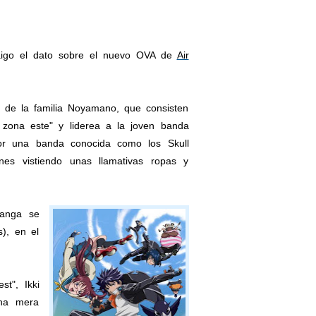
raigo el dato sobre el nuevo OVA de
Air
go de la familia Noyamano, que consisten
zona este" y liderea a la joven banda
or una banda conocida como los Skull
es vistiendo unas llamativas ropas y
manga se
), en el
t", Ikki
una mera