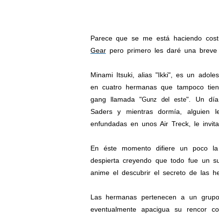
Parece que se me está haciendo cost
Gear
pero primero les daré una breve 
Minami Itsuki, alias "Ikki", es un ado
en cuatro hermanas que tampoco tiene
gang llamada "
". Un dí
Gunz del este
Saders y mientras dormía, alguien l
enfundadas en unos Air Treck, le invi
En éste momento difiere un poco l
despierta creyendo que todo fue un s
anime el descubrir el secreto de las 
Las hermanas pertenecen a un grupo 
eventualmente apacigua su rencor c