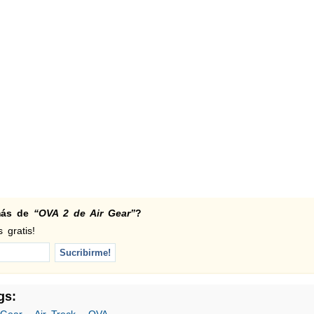
 más de
“OVA 2 de Air Gear”
?
 gratis!
gs: