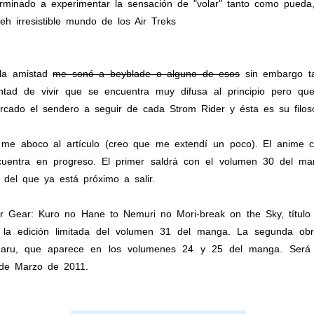
erminado a experimentar la sensación de "volar" tanto como pueda,
h irresistible mundo de los Air Treks
 la amistad
me sonó a beyblade o alguno de esos
sin embargo t
oluntad de vivir que se encuentra muy difusa al principio pero q
ado el sendero a seguir de cada Strom Rider y ésta es su filoso
 me aboco al artículo (creo que me extendí un poco). El anime 
cuentra en progreso. El primer saldrá con el volumen 30 del 
el que ya está próximo a salir.
ir Gear: Kuro no Hane to Nemuri no Mori-break on the Sky, título
la edición limitada del volumen 31 del manga. La segunda obra
maru, que aparece en los volumenes 24 y 25 del manga. Será p
 de Marzo de 2011.