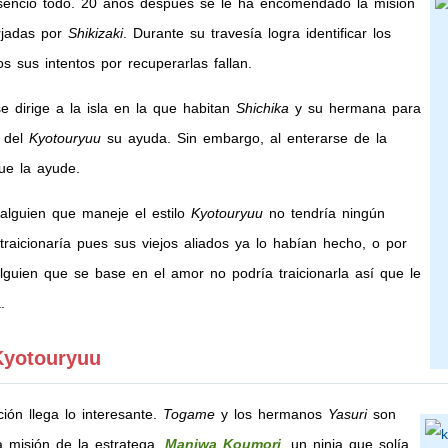
esencio todo. 20 años después se le
ha encomendado la misión
rjadas por
Shikizaki
. Durante su travesía logra identificar los
 sus intentos por recuperarlas fallan.
e dirige a la isla en la que habitan
Shichika
y su hermana para
n del
Kyotouryuu
su ayuda. Sin embargo, al enterarse de la
e la ayude.
lguien que maneje el estilo
Kyotouryuu
no tendría ningún
traicionaría pues sus viejos aliados ya lo habían hecho, o por
guien que se base en el amor no podría traicionarla así que le
.
Kyotouryuu
ión llega lo interesante.
Togame
y los hermanos
Yasuri
son
 misión de la estratega.
Maniwa Koumori
, un ninja que solía