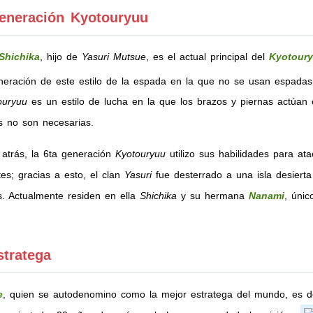
neración Kyotouryuu
Shichika
, hijo de
Yasuri Mutsue
, es el actual principal del
Kyotour
eración de este estilo de la espada en la que no se usan espada
ouryuu
es un estilo de lucha en la que los brazos y piernas actúan c
 no son necesarias.
atrás, la 6ta generación
Kyotouryuu
utilizo sus habilidades para at
tes; gracias a esto, el clan
Yasuri
fue desterrado a una isla desiert
. Actualmente residen en ella
Shichika
y su hermana
Nanami
, únic
.
stratega
e
, quien se autodenomino como la mejor estratega del mundo, es d