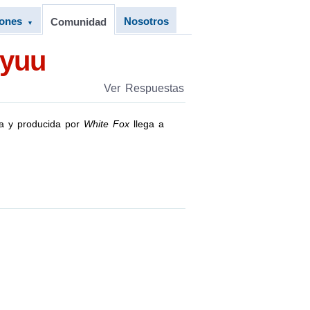
iones
Nosotros
Comunidad
▼
ryuu
Ver Respuestas
da y producida por
White Fox
llega a