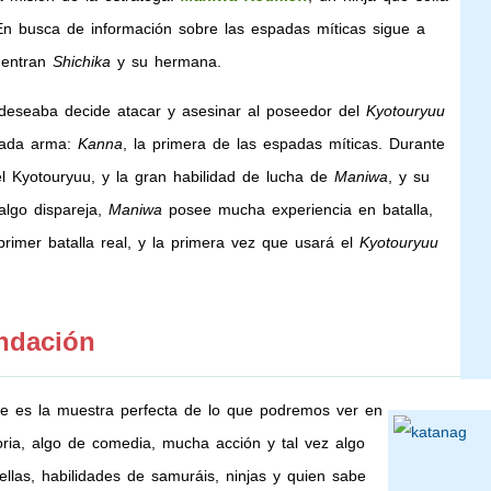
 En busca de información sobre las espadas míticas sigue a
uentran
Shichika
y su hermana.
 deseaba decide atacar y asesinar al poseedor del
Kyotouryuu
ciada arma:
Kanna
, la primera de las espadas míticas. Durante
l Kyotouryuu, y la gran habilidad de lucha de
Maniwa
, y su
algo dispareja,
Maniwa
posee mucha experiencia en batalla,
rimer batalla real, y la primera vez que usará el
Kyotouryuu
ndación
e es la muestra perfecta de lo que podremos ver en
toria, algo de comedia, mucha acción y tal vez algo
llas, habilidades de samuráis, ninjas y quien sabe