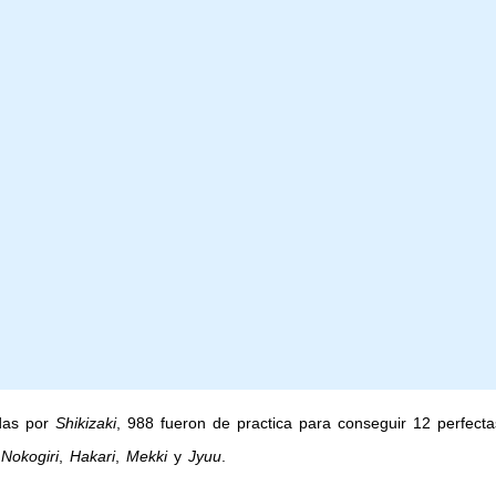
das por
Shikizaki
, 988 fueron de practica para conseguir 12 perfect
,
Nokogiri
,
Hakari
,
Mekki
y
Jyuu
.