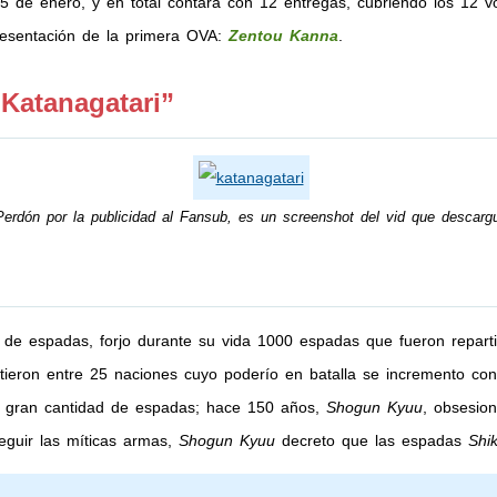
5 de enero, y en total contará con 12 entregas, cubriendo los 12 
resentación de la primera OVA:
Zentou Kanna
.
Katanagatari”
Perdón por la publicidad al Fansub, es un screenshot del vid que descarg
e de espadas, forjo durante su vida 1000 espadas que fueron reparti
ieron entre 25 naciones cuyo poderío en batalla se incremento con
a gran cantidad de espadas; hace 150 años,
Shogun Kyuu
, obsesio
eguir las míticas armas,
Shogun Kyuu
decreto que las espadas
Shik