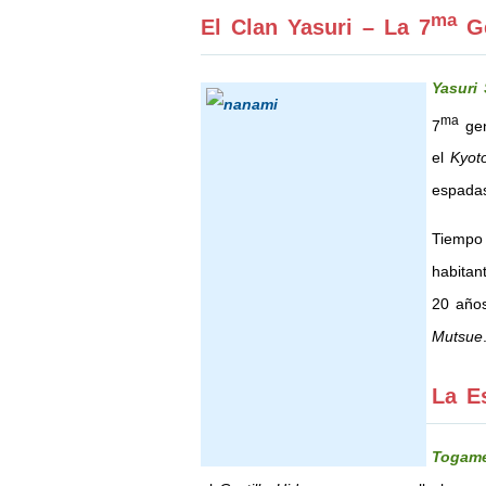
ma
El Clan Yasuri – La 7
Ge
Yasuri 
ma
7
gen
el
Kyot
espadas
Tiempo 
habitan
20 años
Mutsue
La E
Togam