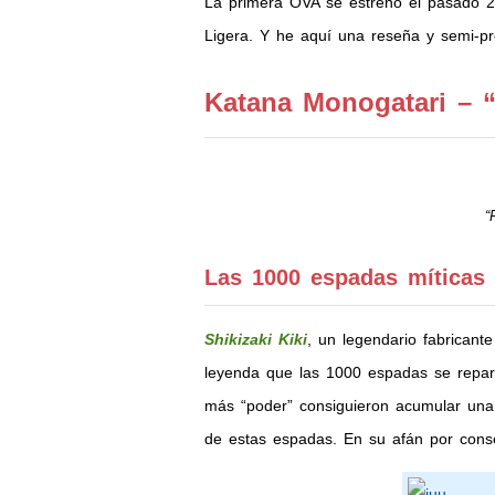
La primera OVA se estreno el pasado 2
Ligera. Y he aquí una reseña y semi-p
Katana Monogatari – “
“
Las 1000 espadas míticas
Shikizaki Kiki
, un legendario fabricant
leyenda que las 1000 espadas se repart
más “poder” consiguieron acumular un
de estas espadas. En su afán por cons