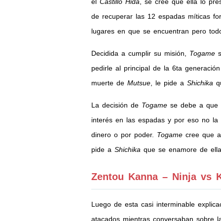
el
Castillo Hida
, se cree que ella lo pr
de recuperar las 12 espadas míticas fo
lugares en que se encuentran pero todos
Decidida a cumplir su misión,
Togame
s
pedirle al principal de la 6ta generació
muerte de
Mutsue
, le pide a
Shichika
qu
La decisión de
Togame
se debe a que a
interés en las espadas y por eso no la 
dinero o por poder.
Togame
cree que al
pide a
Shichika
que se enamore de ella
Zentou Kanna – Ninja vs 
Luego de esta casi interminable explicac
atacados mientras conversaban sobre la