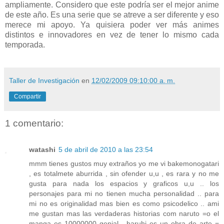
ampliamente. Considero que este podría ser el mejor anime
de este año. Es una serie que se atreve a ser diferente y eso
merece mi apoyo. Ya quisiera poder ver más animes
distintos e innovadores en vez de tener lo mismo cada
temporada.
Taller de Investigación
en
12/02/2009 09:10:00 a. m.
Compartir
1 comentario:
watashi
5 de abril de 2010 a las 23:54
mmm tienes gustos muy extraños yo me vi bakemonogatari
, es totalmete aburrida , sin ofender u,u , es rara y no me
gusta para nada los espacios y graficos u,u .. los
personajes para mi no tienen mucha personalidad .. para
mi no es originalidad mas bien es como psicodelico .. ami
me gustan mas las verdaderas historias com naruto =o el
manga es 10000000 genial , haruhi es un obra de arte =