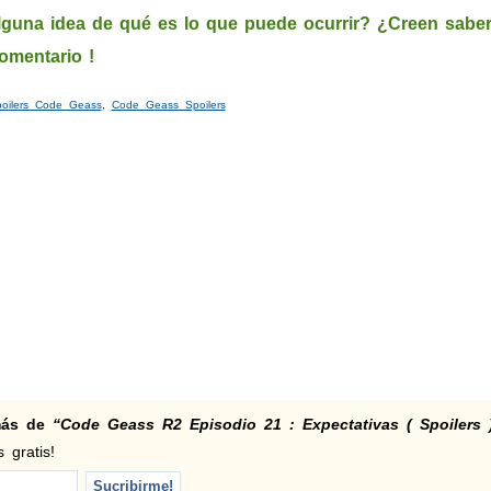
guna idea de qué es lo que puede ocurrir? ¿Creen sabe
omentario !
oilers Code Geass
,
Code Geass Spoilers
 más de
“Code Geass R2 Episodio 21 : Expectativas ( Spoilers 
 gratis!