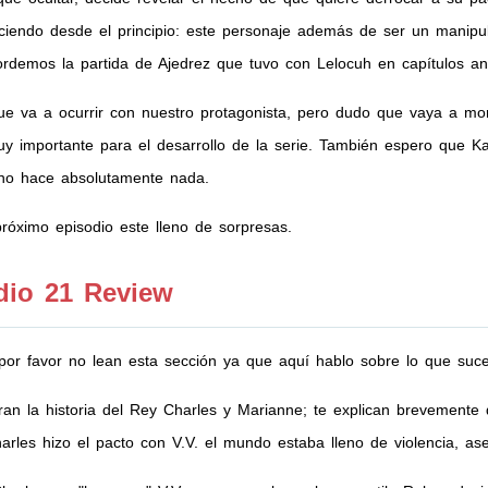
diciendo desde el principio: este personaje además de ser un manipu
cordemos la partida de Ajedrez que tuvo con Lelocuh en capítulos ant
 va a ocurrir con nuestro protagonista, pero dudo que vaya a mori
y importante para el desarrollo de la serie. También espero que K
no hace absolutamente nada.
róximo episodio este lleno de sorpresas.
dio 21 Review
 por favor no lean esta sección ya que aquí hablo sobre lo que suce
an la historia del Rey Charles y Marianne; te explican brevemente 
rles hizo el pacto con V.V. el mundo estaba lleno de violencia, as