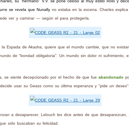
arles, su "hermano" V.V. se pone celoso al muy estilo Rolo y dec
curre se revela que Nunally
no estaba en la escena. Charles expli
ede ver y caminar — según el para protegerla.
n la Espada de Akasha, quiere que el mundo cambie, que no exista
undo de "bondad obligatoria". Un mundo sin dolor ni sufrimiento, 
ia, se siente decepcionado por el hecho de que fue
abandonado
po
ch decide usar su Geass como su última esperanza y "pide un deseo
nzan a desaparecer, Lelouch les dice antes de que desaparezcan, 
que sólo buscaban su felicidad.