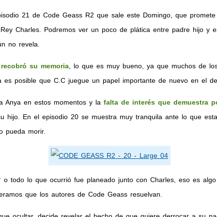
Episodio 21 de Code Geass R2 que sale este Domingo, que promete s
Rey Charles. Podremos ver un poco de plática entre padre hijo y e
n no revela.
 recobró su memoria
, lo que es muy bueno, ya que muchos de los 
a es posible que C.C juegue un papel importante de nuevo en el desa
a Anya en estos momentos y la
falta de interés que demuestra p
u hijo. En el episodio 20 se muestra muy tranquila ante lo que es
o pueda morir.
?
o todo lo que ocurrió fue planeado junto con Charles, eso es alg
eramos que los autores de Code Geass resuelvan.
que ocultar, decide revelar el hecho de que quiere derrocar a su 