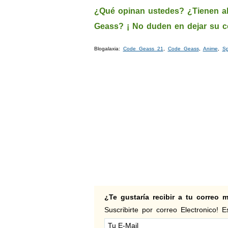
¿Qué opinan ustedes? ¿Tienen al
Geass? ¡ No duden en dejar su c
Blogalaxia:
Code Geass 21
,
Code Geass
,
Anime
,
Sp
¿Te gustaría recibir a tu correo
Suscribirte por correo Electronico! Es