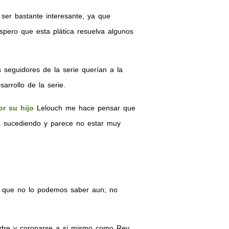
er bastante interesante, ya que
spero que esta plática resuelva algunos
seguidores de la serie querían a la
rrollo de la serie.
or su hijo
Lelouch me hace pensar que
ta sucediendo y parece no estar muy
o que no lo podemos saber aun; no
padre y coronarse a si mismo como Rey