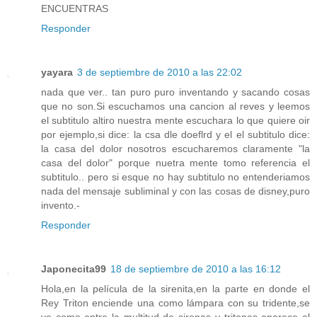
ENCUENTRAS
Responder
yayara
3 de septiembre de 2010 a las 22:02
nada que ver.. tan puro puro inventando y sacando cosas
que no son.Si escuchamos una cancion al reves y leemos
el subtitulo altiro nuestra mente escuchara lo que quiere oir
por ejemplo,si dice: la csa dle doeflrd y el el subtitulo dice:
la casa del dolor nosotros escucharemos claramente "la
casa del dolor" porque nuetra mente tomo referencia el
subtitulo.. pero si esque no hay subtitulo no entenderiamos
nada del mensaje subliminal y con las cosas de disney,puro
invento.-
Responder
Japonecita99
18 de septiembre de 2010 a las 16:12
Hola,en la película de la sirenita,en la parte en donde el
Rey Triton enciende una como lámpara con su tridente,se
ve como entre la multitud de sirenas y tritones aparece el