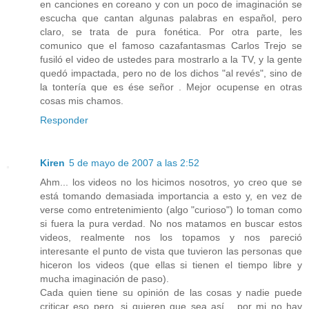
en canciones en coreano y con un poco de imaginación se
escucha que cantan algunas palabras en español, pero
claro, se trata de pura fonética. Por otra parte, les
comunico que el famoso cazafantasmas Carlos Trejo se
fusiló el video de ustedes para mostrarlo a la TV, y la gente
quedó impactada, pero no de los dichos "al revés", sino de
la tontería que es ése señor . Mejor ocupense en otras
cosas mis chamos.
Responder
Kiren
5 de mayo de 2007 a las 2:52
Ahm... los videos no los hicimos nosotros, yo creo que se
está tomando demasiada importancia a esto y, en vez de
verse como entretenimiento (algo "curioso") lo toman como
si fuera la pura verdad. No nos matamos en buscar estos
videos, realmente nos los topamos y nos pareció
interesante el punto de vista que tuvieron las personas que
hiceron los videos (que ellas si tienen el tiempo libre y
mucha imaginación de paso).
Cada quien tiene su opinión de las cosas y nadie puede
criticar eso pero, si quieren que sea así... por mi no hay