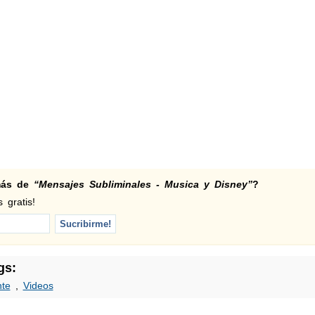
 más de
“Mensajes Subliminales - Musica y Disney”
?
 gratis!
gs:
te
,
Videos