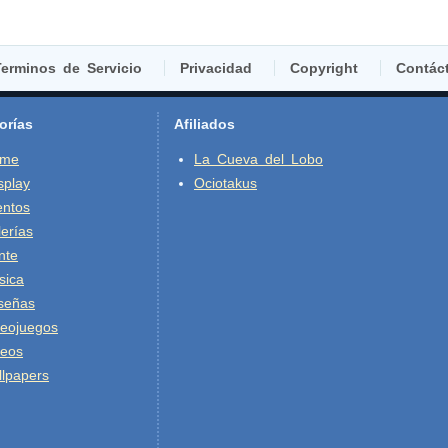
erminos de Servicio
Privacidad
Copyright
Contác
orías
Afiliados
ime
La Cueva del Lobo
splay
Ociotakus
entos
erías
nte
sica
señas
deojuegos
deos
lpapers