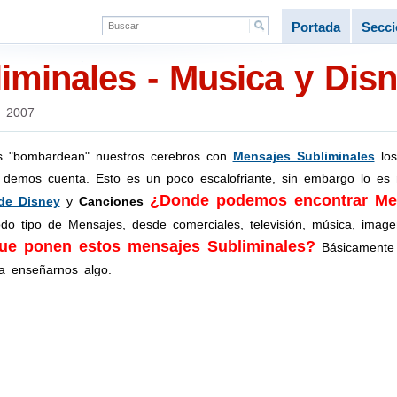
Portada
Secc
iminales - Musica y Dis
 2007
s "bombardean" nuestros cerebros con
Mensajes Subliminales
los
s demos cuenta. Esto es un poco escalofriante, sin embargo lo e
¿Donde podemos encontrar Men
 de Disney
y
Canciones
odo tipo de Mensajes, desde comerciales, televisión, música, ima
 que ponen estos mensajes Subliminales?
Básicamente 
ra enseñarnos algo.