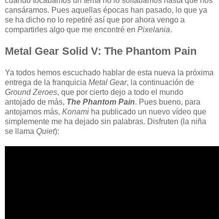
cuando tocábamos un tema no lo soltábamos hasta que nos
cansáramos. Pues aquellas épocas han pasado, lo que ya
se ha dicho no lo repetiré así que por ahora vengo a
compartirles algo que me encontré en
Pixelania
.
Metal Gear Solid V: The Phantom Pain
Ya todos hemos escuchado hablar de esta nueva la próxima
entrega de la franquicia
Metal Gear
, la continuación de
Ground Zeroes
, que por cierto dejo a todo el mundo
antojado de más,
The Phantom Pain
. Pues bueno, para
antojarnos más,
Konami
ha publicado un nuevo vídeo que
simplemente me ha dejado sin palabras. Disfruten (la niña
se llama
Quiet
):