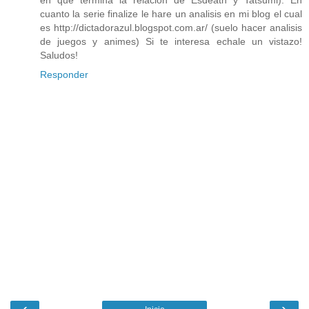
en que termina la relacion de Esdeath y Tatsumi). En
cuanto la serie finalize le hare un analisis en mi blog el cual
es http://dictadorazul.blogspot.com.ar/ (suelo hacer analisis
de juegos y animes) Si te interesa echale un vistazo!
Saludos!
Responder
‹
›