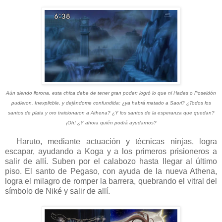
Aún siendo llorona, esta chica debe de tener gran poder: logró lo que ni Hades o Poseidón
pudieron. Inexplicble, y dejándome confundida: ¿ya habrá matado a Saori? ¿Todos los
santos de plata y oro traicionaron a Athena? ¿Y los santos de la esperanza que quedan?
¡Oh! ¿Y ahora quién podrá ayudarnos?
Haruto, mediante actuación y técnicas ninjas, logra
escapar, ayudando a Koga y a los primeros prisioneros a
salir de allí. Suben por el calabozo hasta llegar al último
piso. El santo de Pegaso, con ayuda de la nueva Athena,
logra el milagro de romper la barrera, quebrando el vitral del
símbolo de Niké y salir de allí.