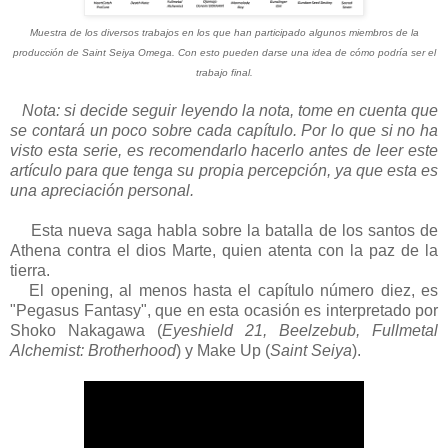
Muestra de los diversos trabajos en los que han participado algunos miembros de la
producción de Saint Seiya Omega. Con esto pueden darse una idea de cómo podría ser el
trabajo final.
Nota: si decide seguir leyendo la nota, tome en cuenta que
se contará un poco sobre cada capítulo. Por lo que si no ha
visto esta serie, es recomendarlo hacerlo antes de leer este
artículo para que tenga su propia percepción, ya que esta es
una apreciación personal.
Esta nueva saga habla sobre la batalla de los santos de
Athena contra el dios Marte, quien atenta con la paz de la
tierra.
El opening, al menos hasta el capítulo número diez, es
"Pegasus Fantasy", que en esta ocasión es interpretado por
Shoko Nakagawa (
Eyeshield 21, Beelzebub, Fullmetal
Alchemist: Brotherhood
) y Make Up (
Saint Seiya
).