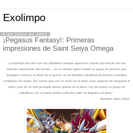
Exolimpo
5 de junio de 2012
¡Pegasus Fantasy!: Primeras
impresiones de Saint Seiya Omega
"La leyenda nos dice que los caballeros siempre aparecen cuando las fuerzas del mal
intentan apoderarse del mundo… en un tiempo lejano existió un grupo de jóvenes que
protegía a Atenea, la diosa de la guerra, se les llamaba caballeros de Atenea y siempre
combatían sin armas. Se cuenta que con un revés de la mano eran capaces de desgarrar el
cielo y que de un solo puntapié abrían grietas en la tierra, hoy de nuevo un grupo de
caballeros con el mismo poder e idéntico valor ha llegado a la tierra."
Narrador, Saint Seiya.