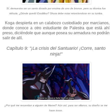
Sí, demuestra ser un santo dorado por encima de uno de bronce, pero su técnica fue
ridícula. ¿Dónde quedó Excálibur? Shura debe estar retorcíendose en su tumba.
Koga despierta en un calabozo custodiado por marcianos,
donde conoce a otro estudiante de Palestra que está ahí
preso, diciéndole que aunque posea su armadura no podrán
salir de allí.
Capítulo 9: "¡La crisis del Santuario! ¡Corre, santo
ninja!"
¿Por qué me recuerdan a alguien de Marvel? Aún así, para ser villanos, su diseño se me
hace tosco.