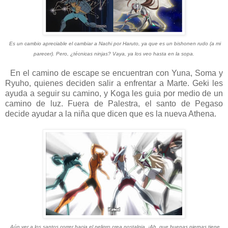
Es un cambio apreciable el cambiar a Nachi por Haruto, ya que es un bishonen rudo (a mi
parecer). Pero, ¿técnicas ninjas? Vaya, ya los veo hasta en la sopa.
En el camino de escape se encuentran con Yuna, Soma y
Ryuho, quienes deciden salir a enfrentar a Marte. Geki les
ayuda a seguir su camino, y Koga les guia por medio de un
camino de luz. Fuera de Palestra, el santo de Pegaso
decide ayudar a la niña que dicen que es la nueva Athena.
Aún ver a los santos correr hacia el peligro crea nostalgia. ¡Ah, que buenas piernas tiene