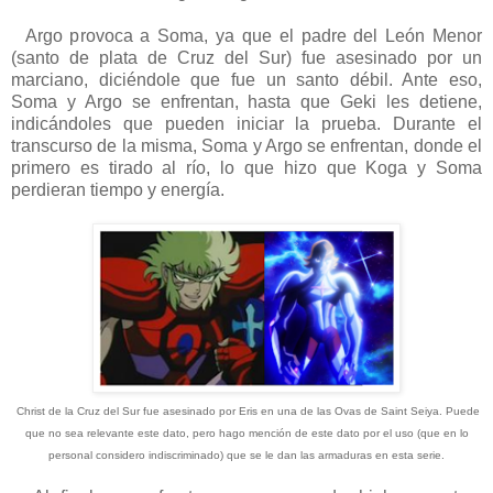
Argo provoca a Soma, ya que el padre del León Menor
(santo de plata de Cruz del Sur) fue asesinado por un
marciano, diciéndole que fue un santo débil. Ante eso,
Soma y Argo se enfrentan, hasta que Geki les detiene,
indicándoles que pueden iniciar la prueba. Durante el
transcurso de la misma, Soma y Argo se enfrentan, donde el
primero es tirado al río, lo que hizo que Koga y Soma
perdieran tiempo y energía.
Christ de la Cruz del Sur fue asesinado por Eris en una de las Ovas de Saint Seiya. Puede
que no sea relevante este dato, pero hago mención de este dato por el uso (que en lo
personal considero indiscriminado) que se le dan las armaduras en esta serie.