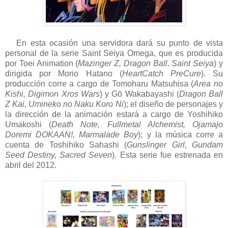
En esta ocasión una servidora dará su punto de vista
personal de la serie Saint Seiya Omega, que es producida
por Toei Animation (
Mazinger Z, Dragon Ball, Saint Seiya
) y
dirigida por Morio Hatano (
HeartCatch PreCure
). Su
producción corre a cargo de Tomoharu Matsuhisa (
Area no
Kishi, Digimon Xros Wars
) y Gō Wakabayashi (
Dragon Ball
Z Kai, Umineko no Naku Koro Ni
); el diseño de personajes y
la dirección de la animación estará a cargo de Yoshihiko
Umakoshi (
Death Note, Fullmetal Alchemist, Ojamajo
Doremi DOKAAN!, Marmalade Boy
); y la música corre a
cuenta de Toshihiko Sahashi (
Gunslinger Girl, Gundam
Seed Destiny, Sacred Seven
). Esta serie fue estrenada en
abril del 2012.