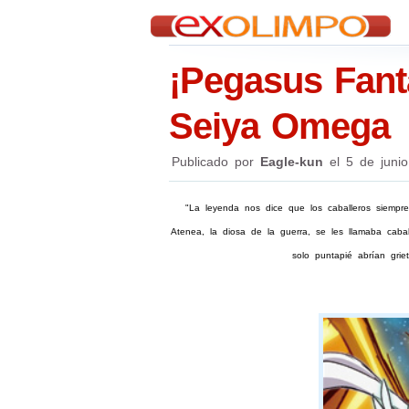
¡Pegasus Fant
Seiya Omega
Publicado por
Eagle-kun
el
5 de juni
"La leyenda nos dice que los caballeros siempr
Atenea, la diosa de la guerra, se les llamaba ca
solo puntapié abrían grie