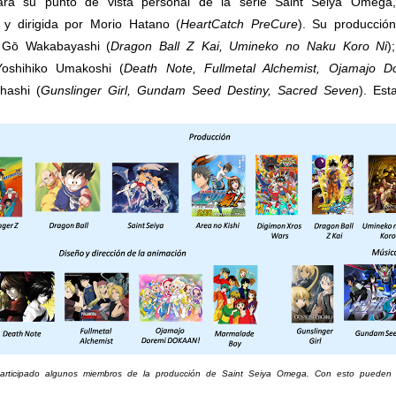
 su punto de vista personal de la serie Saint Seiya Omega, 
 y dirigida por Morio Hatano (
HeartCatch PreCure
). Su producció
 Gō Wakabayashi (
Dragon Ball Z Kai, Umineko no Naku Koro Ni
)
oshihiko Umakoshi (
Death Note, Fullmetal Alchemist, Ojamajo
hashi (
Gunslinger Girl, Gundam Seed Destiny, Sacred Seven
). Est
participado algunos miembros de la producción de Saint Seiya Omega. Con esto pueden d