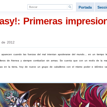
Portada
Secc
asy!: Primeras impresion
o de 2012
e aparecen cuando las fuerzas del mal intentan apoderarse del mundo… en un tiempo le
balleros de Atenea y siempre combatían sin armas. Se cuenta que con un revés de la m
tas en la tierra, hoy de nuevo un grupo de caballeros con el mismo poder e idéntico valo