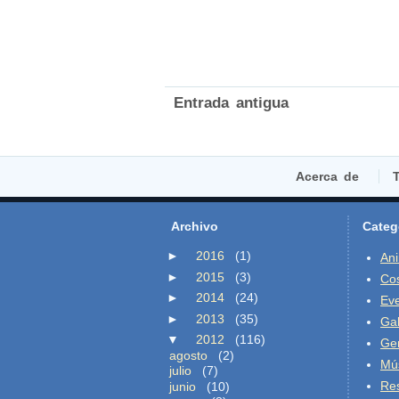
Entrada antigua
Acerca de
T
Archivo
Categ
►
2016
(1)
An
►
2015
(3)
Co
►
2014
(24)
Ev
►
2013
(35)
Gal
▼
2012
(116)
Ge
agosto
(2)
Mú
julio
(7)
Re
junio
(10)