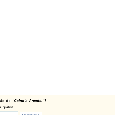
 más de
“Caine´s Arcade.”
?
 gratis!