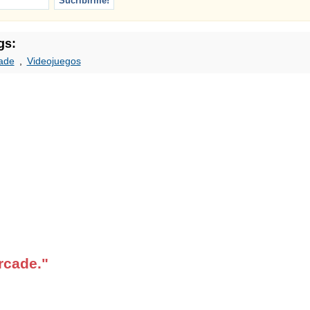
gs:
ade
,
Videojuegos
rcade."