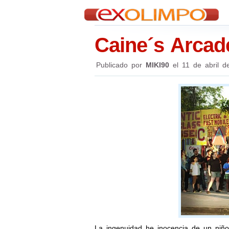
Caine´s Arcad
Publicado por
MIKI90
el
11 de abril d
La ingenuidad he inocencia de un niño