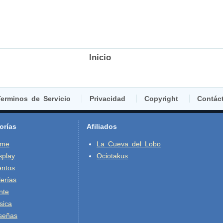
Inicio
erminos de Servicio
Privacidad
Copyright
Contác
orías
Afiliados
ime
La Cueva del Lobo
splay
Ociotakus
entos
erías
nte
sica
señas