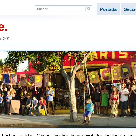
Portada
Secc
e.
e 2012
 hechas realidad. Vamos, muchos hemos visitados locales de arca