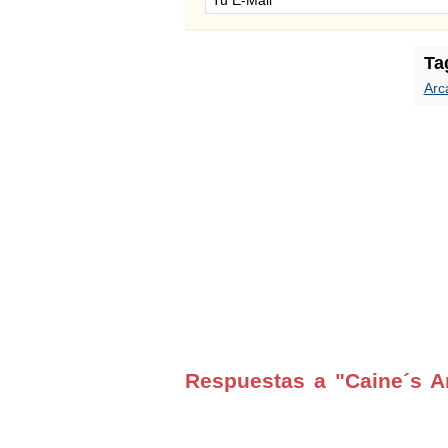
Ta
Arc
Respuestas a "Caine´s A