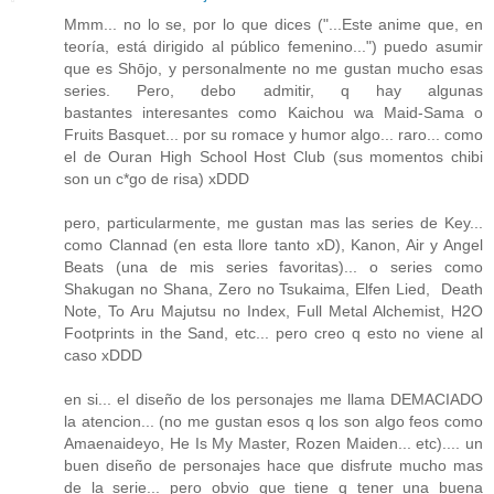
Mmm... no lo se, por lo que dices ("...Este anime que, en
teoría, está dirigido al público femenino...") puedo asumir
que es Shōjo, y personalmente no me gustan mucho esas
series. Pero, debo admitir, q hay algunas
bastantes interesantes como Kaichou wa Maid-Sama o
Fruits Basquet... por su romace y humor algo... raro... como
el de Ouran High School Host Club (sus momentos chibi
son un c*go de risa) xDDD
pero, particularmente, me gustan mas las series de Key...
como Clannad (en esta llore tanto xD), Kanon, Air y Angel
Beats (una de mis series favoritas)... o series como
Shakugan no Shana, Zero no Tsukaima, Elfen Lied, Death
Note, To Aru Majutsu no Index, Full Metal Alchemist, H2O
Footprints in the Sand, etc... pero creo q esto no viene al
caso xDDD
en si... el diseño de los personajes me llama DEMACIADO
la atencion... (no me gustan esos q los son algo feos como
Amaenaideyo, He Is My Master, Rozen Maiden... etc).... un
buen diseño de personajes hace que disfrute mucho mas
de la serie... pero obvio que tiene q tener una buena