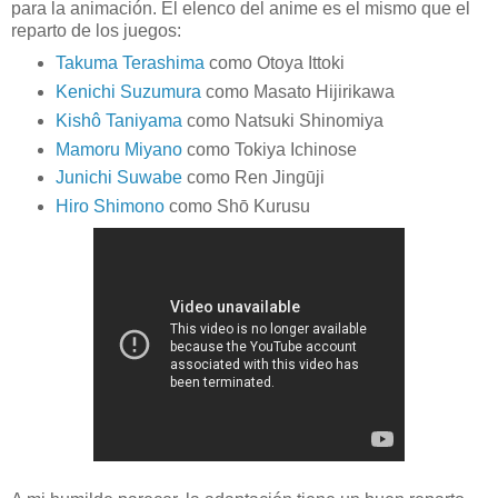
para la animación. El elenco del anime es el mismo que el
reparto de los juegos:
Takuma Terashima
como Otoya Ittoki
Kenichi Suzumura
como Masato Hijirikawa
Kishô Taniyama
como Natsuki Shinomiya
Mamoru Miyano
como Tokiya Ichinose
Junichi Suwabe
como Ren Jingūji
Hiro Shimono
como Shō Kurusu