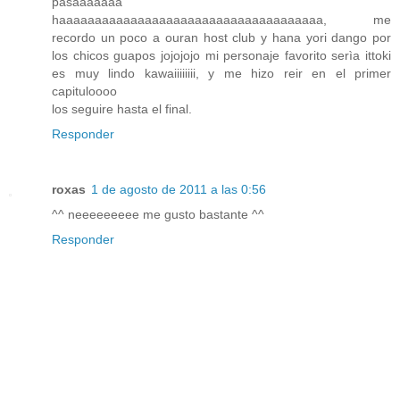
pasaaaaaaa
haaaaaaaaaaaaaaaaaaaaaaaaaaaaaaaaaaaaa, me
recordo un poco a ouran host club y hana yori dango por
los chicos guapos jojojojo mi personaje favorito serìa ittoki
es muy lindo kawaiiiiiiii, y me hizo reir en el primer
capituloooo
los seguire hasta el final.
Responder
roxas
1 de agosto de 2011 a las 0:56
^^ neeeeeeeee me gusto bastante ^^
Responder