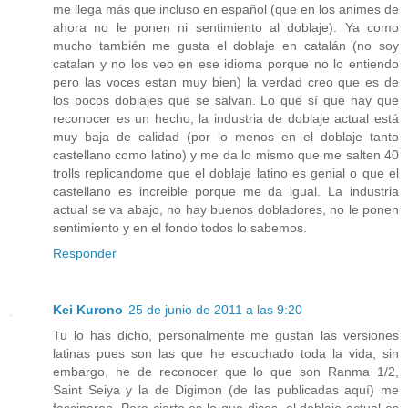
me llega más que incluso en español (que en los animes de
ahora no le ponen ni sentimiento al doblaje). Ya como
mucho también me gusta el doblaje en catalán (no soy
catalan y no los veo en ese idioma porque no lo entiendo
pero las voces estan muy bien) la verdad creo que es de
los pocos doblajes que se salvan. Lo que sí que hay que
reconocer es un hecho, la industria de doblaje actual está
muy baja de calidad (por lo menos en el doblaje tanto
castellano como latino) y me da lo mismo que me salten 40
trolls replicandome que el doblaje latino es genial o que el
castellano es increible porque me da igual. La industria
actual se va abajo, no hay buenos dobladores, no le ponen
sentimiento y en el fondo todos lo sabemos.
Responder
Kei Kurono
25 de junio de 2011 a las 9:20
Tu lo has dicho, personalmente me gustan las versiones
latinas pues son las que he escuchado toda la vida, sin
embargo, he de reconocer que lo que son Ranma 1/2,
Saint Seiya y la de Digimon (de las publicadas aquí) me
fascinaron. Pero cierto es lo que dices, el doblaje actual es