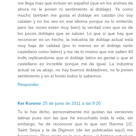
me llega más que incluso en español (que en los animes de
ahora no le ponen ni sentimiento al doblaje). Ya como
mucho también me gusta el doblaje en catalán (no soy
catalan y no los veo en ese idioma porque no lo entiendo
pero las voces estan muy bien) la verdad creo que es de
los pocos doblajes que se salvan. Lo que sí que hay que
reconocer es un hecho, la industria de doblaje actual está
muy baja de calidad (por lo menos en el doblaje tanto
castellano como latino) y me da lo mismo que me salten 40
trolls replicandome que el doblaje latino es genial o que el
castellano es increible porque me da igual. La industria
actual se va abajo, no hay buenos dobladores, no le ponen
sentimiento y en el fondo todos lo sabemos.
Responder
Kei Kurono
25 de junio de 2011 a las 9:20
Tu lo has dicho, personalmente me gustan las versiones
latinas pues son las que he escuchado toda la vida, sin
embargo, he de reconocer que lo que son Ranma 1/2,
Saint Seiya y la de Digimon (de las publicadas aquí) me
fascinaron. Pero cierto es lo que dices, el doblaje actual es